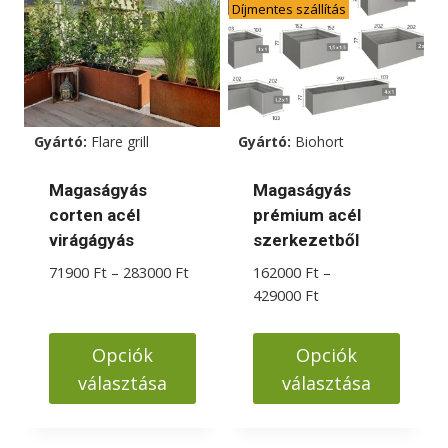
Díjmentes szállítás
variációja
variációja
van.
van.
A
A
változatok
változatok
a
a
Gyártó:
Flare grill
Gyártó:
Biohort
termékoldalon
termékoldalon
választhatók
választhatók
Magaságyás
Magaságyás
ki
ki
corten acél
prémium acél
virágágyás
szerkezetből
Ártartomány:
71900
Ft
–
283000
Ft
162000
Ft
–
71900 Ft
Ártartomány:
429000
Ft
-
162000 Ft
283000 Ft
-
Opciók
Opciók
429000 Ft
választása
választása
Ennek
Ennek
a
a