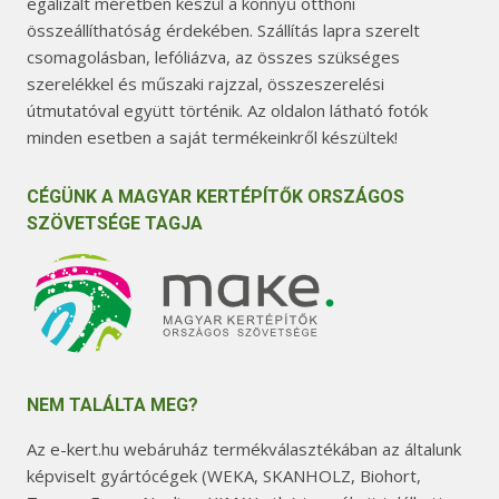
egalizált méretben készül a könnyű otthoni
összeállíthatóság érdekében. Szállítás lapra szerelt
csomagolásban, lefóliázva, az összes szükséges
szerelékkel és műszaki rajzzal, összeszerelési
útmutatóval együtt történik. Az oldalon látható fotók
minden esetben a saját termékeinkről készültek!
CÉGÜNK A MAGYAR KERTÉPÍTŐK ORSZÁGOS
SZÖVETSÉGE TAGJA
NEM TALÁLTA MEG?
Az e-kert.hu webáruház termékválasztékában az általunk
képviselt gyártócégek (WEKA, SKANHOLZ, Biohort,