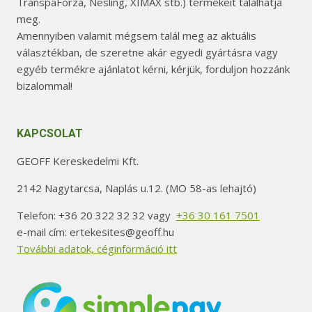
TranspaForza, Nesling, XIMAX stb.) termékeit találhatja
meg.
Amennyiben valamit mégsem talál meg az aktuális
választékban, de szeretne akár egyedi gyártásra vagy
egyéb termékre ajánlatot kérni, kérjük, forduljon hozzánk
bizalommal!
KAPCSOLAT
GEOFF Kereskedelmi Kft.
2142 Nagytarcsa, Naplás u.12. (MO 58-as lehajtó)
Telefon: +36 20 322 32 32 vagy
+36 30 161 7501
e-mail cím: ertekesites@geoff.hu
További adatok, céginformáció itt