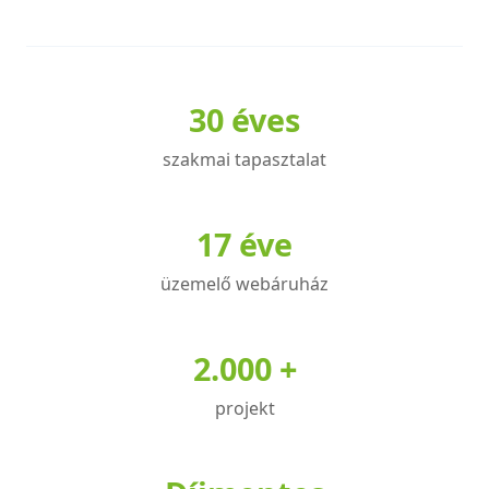
terméknek
terméknek
több
több
variációja
variációja
30 éves
van.
van.
A
A
szakmai tapasztalat
változatok
változatok
a
a
termékoldalon
termékoldalon
17 éve
választhatók
választhatók
üzemelő webáruház
ki
ki
2.000 +
projekt