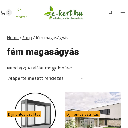
Skip
Fiók
to
0
Pénztár
content
Home
/
Shop
/
fém magaságyás
fém magaságyás
Mind a(z) 4 találat megjelenítve
Díjmentes szállítás
Díjmentes szállítás