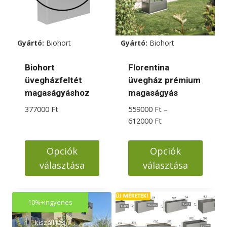
Gyártó:
Biohort
Gyártó:
Biohort
Biohort
Florentina
üvegházfeltét
üvegház prémium
magaságyáshoz
magaságyás
377000
Ft
559000
Ft
–
Ártartomány:
612000
Ft
559000 Ft
-
Opciók
Opciók
612000 Ft
választása
választása
Ennek
Ennek
a
a
10%+ingyenes
terméknek
terméknek
több
több
kiszállítás