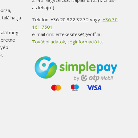
2142 Nagytarcsa, Naplás u.12. (MO 58-
as lehajtó)
orza,
 találhatja
Telefon: +36 20 322 32 32 vagy
+36 30
161 7501
alál meg
e-mail cím: ertekesites@geoff.hu
szeretne
További adatok, céginformáció itt
gyéb
k,