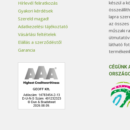
készül a k
Hírlevél feliratkozás
összeállít
Gyakori kérdések
lapra szer
Szereld magad!
az összes
Adatkezelési tájékoztató
műszaki ra
Vásárlási feltételek
útmutatóva
Elállás a szerződéstől
látható fo
Garancia
termékeink
CÉGÜNK 
ORSZÁGO