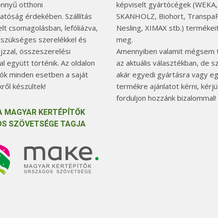
önnyű otthoni
képviselt gyártócégek (WEKA,
hatóság érdekében. Szállítás
SKANHOLZ, Biohort, TranspaF
elt csomagolásban, lefóliázva,
Nesling, XIMAX stb.) termékeit
 szükséges szerelékkel és
meg.
jzzal, összeszerelési
Amennyiben valamit mégsem t
l együtt történik. Az oldalon
az aktuális választékban, de 
tók minden esetben a saját
akár egyedi gyártásra vagy e
ről készültek!
termékre ajánlatot kérni, kérjü
forduljon hozzánk bizalommal!
A MAGYAR KERTÉPÍTŐK
S SZÖVETSÉGE TAGJA