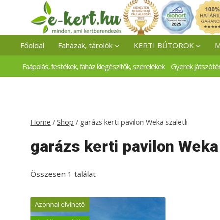
Skip
to
content
Főoldal
Faházak, tárolók
KERTI BÚTOROK
M
Faápolás, festékek, faház kiegészítők, szerelékek
Gyerek játszóté
Home
/
Shop
/
garázs kerti pavilon Weka szaletli
garázs kerti pavilon Weka 
Összesen 1 találat
Azonnal elvihető