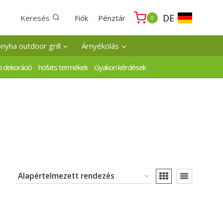
DE
Keresés
Fiók
Pénztár
0
onyha outdoor grill
Árnyékolás
i dekoráció
höfats termékek
Gyakori kérdések