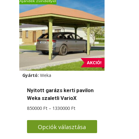
Ajándék zsindellyel
AKCIÓ!
Gyártó:
Weka
Nyitott garázs kerti pavilon
Weka szaletli VarioX
Ártartomány:
850000
Ft
–
1330000
Ft
850000 Ft
-
Opciók választása
1330000 Ft
Ennek