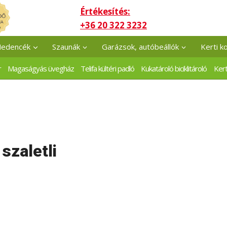
Értékesítés:
+36 20 322 3232
edencék
Szaunák
Garázsok, autóbeállók
Kerti k
r
Magaságyás üvegház
Telifa kültéri padló
Kukatároló biciklitároló
Kert
szaletli