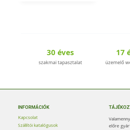
a
terméknek
több
variációja
van.
A
30 éves
17 
változatok
a
szakmai tapasztalat
üzemelő w
termékoldalon
választhatók
ki
INFORMÁCIÓK
TÁJÉKOZ
Kapcsolat
Valamennyi
Szállítói katalógusok
előre gyár