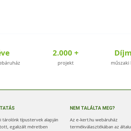
éve
2.000 +
Díj
ebáruház
projekt
műszaki 
TATÁS
NEM TALÁLTA MEG?
 tárolónk típustervek alapján
Az e-kert.hu webáruház
tott, egalizált méretben
termékválasztékában az általu