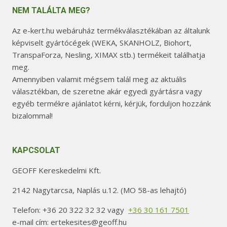
NEM TALÁLTA MEG?
Az e-kert.hu webáruház termékválasztékában az általunk
képviselt gyártócégek (WEKA, SKANHOLZ, Biohort,
TranspaForza, Nesling, XIMAX stb.) termékeit találhatja
meg.
Amennyiben valamit mégsem talál meg az aktuális
választékban, de szeretne akár egyedi gyártásra vagy
egyéb termékre ajánlatot kérni, kérjük, forduljon hozzánk
bizalommal!
KAPCSOLAT
GEOFF Kereskedelmi Kft.
2142 Nagytarcsa, Naplás u.12. (MO 58-as lehajtó)
Telefon: +36 20 322 32 32 vagy
+36 30 161 7501
e-mail cím: ertekesites@geoff.hu