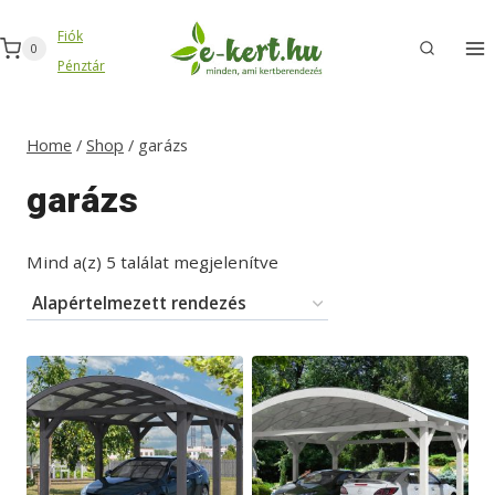
Skip
Fiók
to
0
Pénztár
content
Home
/
Shop
/
garázs
garázs
Mind a(z) 5 találat megjelenítve