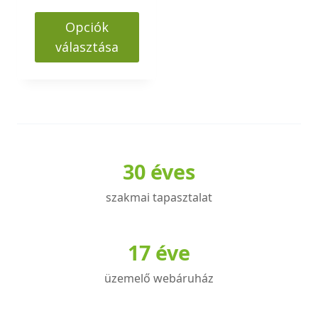
655000 Ft
-
Opciók
888000 Ft
választása
Ennek
a
terméknek
több
variációja
30 éves
van.
A
szakmai tapasztalat
változatok
a
termékoldalon
17 éve
választhatók
üzemelő webáruház
ki