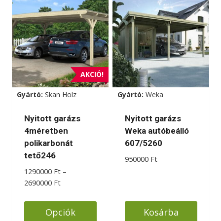
terméknek
terméknek
több
több
variációja
variációja
van.
van.
A
A
változatok
változatok
AKCIÓ!
a
a
Gyártó:
Skan Holz
Gyártó:
Weka
termékoldalon
termékoldalon
választhatók
választhatók
Nyitott garázs
Nyitott garázs
ki
ki
4méretben
Weka autóbeálló
polikarbonát
607/5260
tető246
950000
Ft
1290000
Ft
–
Ártartomány:
2690000
Ft
1290000 Ft
-
Opciók
Kosárba
2690000 Ft