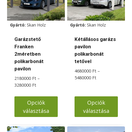
Gyártó:
Skan Holz
Gyártó:
Skan Holz
Garázstető
Kétállásos garázs
Franken
pavilon
2méretben
polikarbonát
polikarbonát
tetővel
pavilon
4680000
Ft
–
Ártartomány:
5480000
Ft
2180000
Ft
–
4680000 Ft
Ártartomány:
3280000
Ft
-
2180000 Ft
5480000 Ft
-
Opciók
Opciók
3280000 Ft
választása
választása
Ennek
Ennek
a
a