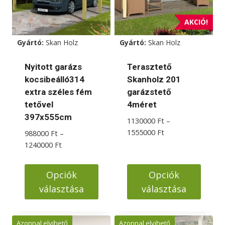
AKCIÓ!
Gyártó:
Skan Holz
Gyártó:
Skan Holz
Nyitott garázs
Terasztető
kocsibeálló314
Skanholz 201
extra széles fém
garázstető
tetővel
4méret
397x555cm
1130000
Ft
–
Ártartomány:
1555000
Ft
988000
Ft
–
1130000 Ft
Ártartomány:
1240000
Ft
-
988000 Ft
1555000 Ft
-
Opciók
Opciók
1240000 Ft
választása
választása
Ennek
Ennek
a
a
Azonnal elvihető
Azonnal elvihető