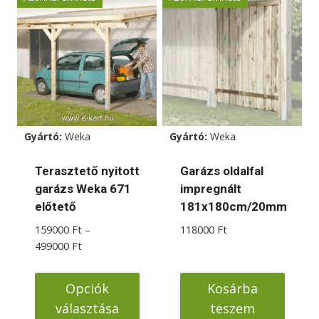
terméknek
terméknek
több
több
variációja
variációja
van.
van.
A
A
változatok
változatok
a
a
Gyártó:
Weka
Gyártó:
Weka
termékoldalon
termékoldalon
választhatók
választhatók
Terasztető nyitott
Garázs oldalfal
ki
ki
garázs Weka 671
impregnált
előtető
181x180cm/20mm
159000
Ft
–
118000
Ft
Ártartomány:
499000
Ft
159000 Ft
-
Opciók
Kosárba
499000 Ft
választása
teszem