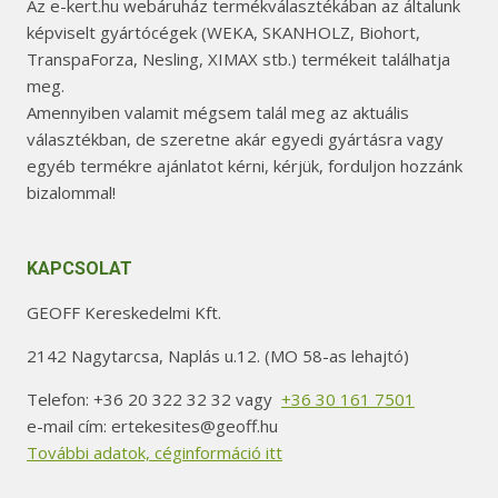
Az e-kert.hu webáruház termékválasztékában az általunk
képviselt gyártócégek (WEKA, SKANHOLZ, Biohort,
TranspaForza, Nesling, XIMAX stb.) termékeit találhatja
meg.
Amennyiben valamit mégsem talál meg az aktuális
választékban, de szeretne akár egyedi gyártásra vagy
egyéb termékre ajánlatot kérni, kérjük, forduljon hozzánk
bizalommal!
KAPCSOLAT
GEOFF Kereskedelmi Kft.
2142 Nagytarcsa, Naplás u.12. (MO 58-as lehajtó)
Telefon: +36 20 322 32 32 vagy
+36 30 161 7501
e-mail cím: ertekesites@geoff.hu
További adatok, céginformáció itt