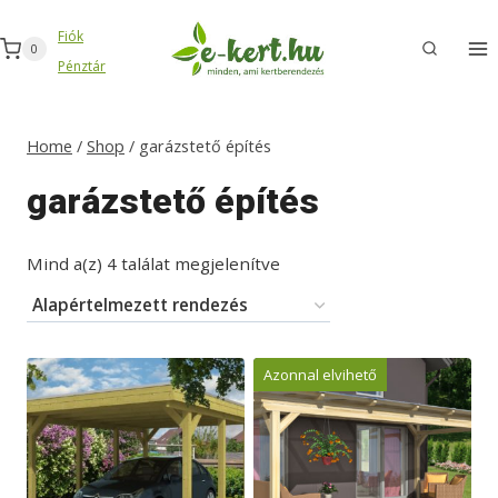
Skip
Fiók
to
0
Pénztár
content
Home
/
Shop
/
garázstető építés
garázstető építés
Mind a(z) 4 találat megjelenítve
Azonnal elvihető