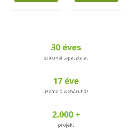
Ennek
a
terméknek
több
variációja
30 éves
van.
A
szakmai tapasztalat
változatok
a
termékoldalon
17 éve
választhatók
üzemelő webáruház
ki
2.000 +
projekt