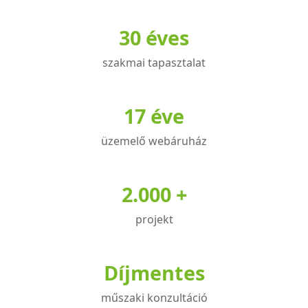
variációja
30 éves
van.
A
szakmai tapasztalat
változatok
a
termékoldalon
17 éve
választhatók
üzemelő webáruház
ki
2.000 +
projekt
Díjmentes
műszaki konzultáció