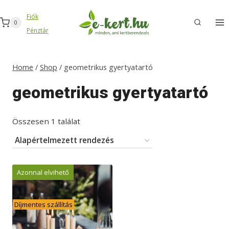
Skip
Fiók
to
0
Pénztár
content
Home
/
Shop
/
geometrikus gyertyatartó
geometrikus gyertyatartó
Összesen 1 találat
Azonnal elvihető
Díjmentes szállítás