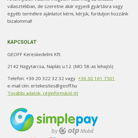
választékban, de szeretne akár egyedi gyártásra vagy
egyéb termékre ajánlatot kérni, kérjük, forduljon hozzánk
bizalommal!
KAPCSOLAT
GEOFF Kereskedelmi Kft.
2142 Nagytarcsa, Naplás u.12. (MO 58-as lehajtó)
Telefon: +36 20 322 32 32 vagy
+36 30 161 7501
e-mail cím: ertekesites@geoff.hu
További adatok, céginformáció itt