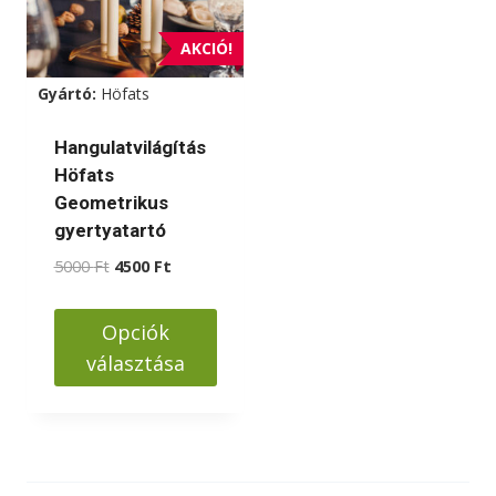
AKCIÓ!
Gyártó:
Höfats
Hangulatvilágítás
Höfats
Geometrikus
gyertyatartó
Original
Current
5000
Ft
4500
Ft
price
price
was:
is:
Opciók
5000 Ft.
4500 Ft.
választása
Ennek
a
terméknek
több