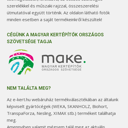
szerelékkel és műszaki rajzzal, összeszerelési
útmutatóval együtt történik. Az oldalon látható fotók
minden esetben a saját termékeinkről készültek!
CÉGÜNK A MAGYAR KERTÉPÍTŐK ORSZÁGOS
SZÖVETSÉGE TAGJA
NEM TALÁLTA MEG?
Az e-kert.hu webáruház termékválasztékában az általunk
képviselt gyártócégek (WEKA, SKANHOLZ, Biohort,
TranspaForza, Nesling, XIMAX stb.) termékeit találhatja
meg.
Amennyiben valamit mégsem talál meg az aktuális