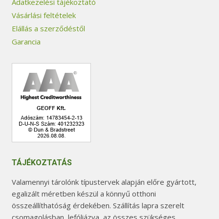
Adatkezelési tájékoztató
Vásárlási feltételek
Elállás a szerződéstől
Garancia
TÁJÉKOZTATÁS
Valamennyi tárolónk típustervek alapján előre gyártott,
egalizált méretben készül a könnyű otthoni
összeállíthatóság érdekében. Szállítás lapra szerelt
csomagolásban, lefóliázva, az összes szükséges