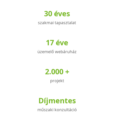
variációja
30 éves
van.
A
szakmai tapasztalat
változatok
a
termékoldalon
17 éve
választhatók
üzemelő webáruház
ki
2.000 +
projekt
Díjmentes
műszaki konzultáció