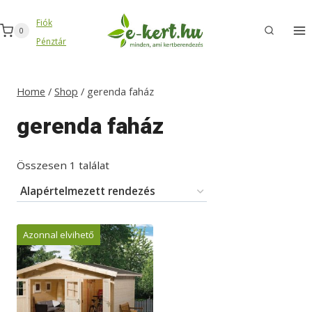
Skip
Fiók
to
0
Pénztár
content
Home
/
Shop
/
gerenda faház
gerenda faház
Összesen 1 találat
Azonnal elvihető