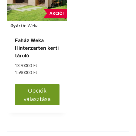
AKCIÓ!
Gyártó:
Weka
Faház Weka
Hinterzarten kerti
tároló
1370000
Ft
–
Ártartomány:
1590000
Ft
1370000 Ft
-
Opciók
1590000 Ft
választása
Ennek
a
terméknek
több