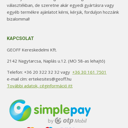
választékban, de szeretne akár egyedi gyártásra vagy
egyéb termékre ajánlatot kérni, kérjük, forduljon hozzánk
bizalommal!
KAPCSOLAT
GEOFF Kereskedelmi Kft.
2142 Nagytarcsa, Naplás u.12. (MO 58-as lehajtó)
Telefon: +36 20 322 32 32 vagy
+36 30 161 7501
e-mail cím: ertekesites@geoff.hu
További adatok, céginformáció itt