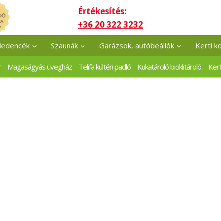
Értékesítés:
+36 20 322 3232
edencék
Szaunák
Garázsok, autóbeállók
Kerti k
r
Magaságyás üvegház
Telifa kültéri padló
Kukatároló biciklitároló
Kert