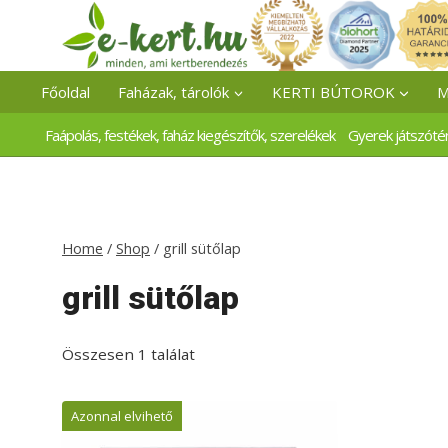
Skip
to
content
Főoldal
Faházak, tárolók
KERTI BÚTOROK
M
Faápolás, festékek, faház kiegészítők, szerelékek
Gyerek játszóté
Home
/
Shop
/
grill sütőlap
grill sütőlap
Összesen 1 találat
Azonnal elvihető