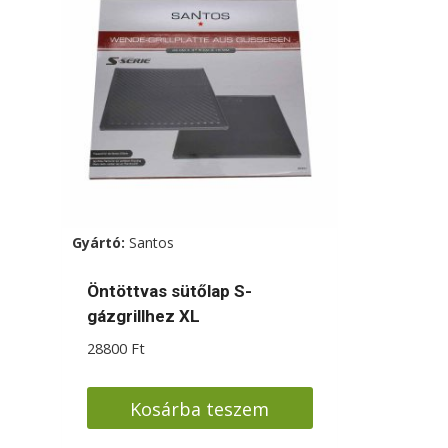
Gyártó:
Santos
Öntöttvas sütőlap S-
gázgrillhez XL
28800
Ft
Kosárba teszem