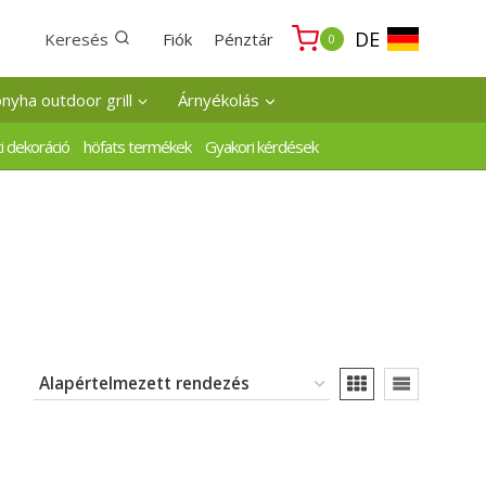
DE
Keresés
Fiók
Pénztár
0
onyha outdoor grill
Árnyékolás
i dekoráció
höfats termékek
Gyakori kérdések