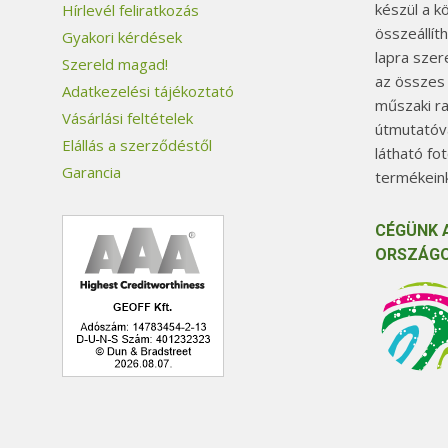
készül a k
Hírlevél feliratkozás
összeállít
Gyakori kérdések
lapra szer
Szereld magad!
az összes
Adatkezelési tájékoztató
műszaki ra
Vásárlási feltételek
útmutatóva
Elállás a szerződéstől
látható fo
Garancia
termékeink
CÉGÜNK 
ORSZÁGO