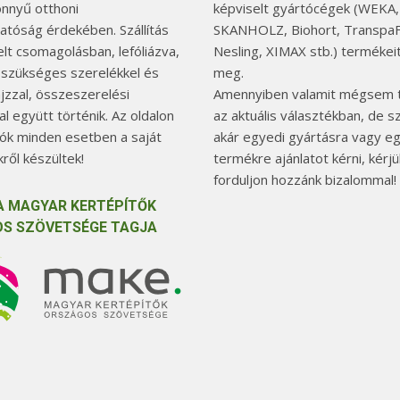
önnyű otthoni
képviselt gyártócégek (WEKA,
hatóság érdekében. Szállítás
SKANHOLZ, Biohort, TranspaF
elt csomagolásban, lefóliázva,
Nesling, XIMAX stb.) termékeit
 szükséges szerelékkel és
meg.
jzzal, összeszerelési
Amennyiben valamit mégsem t
l együtt történik. Az oldalon
az aktuális választékban, de 
tók minden esetben a saját
akár egyedi gyártásra vagy e
ről készültek!
termékre ajánlatot kérni, kérjü
forduljon hozzánk bizalommal!
A MAGYAR KERTÉPÍTŐK
S SZÖVETSÉGE TAGJA