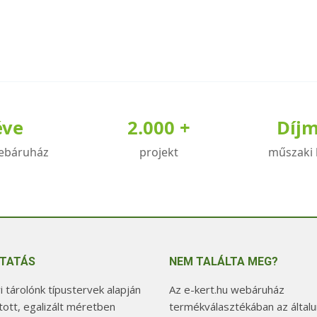
éve
2.000 +
Díj
ebáruház
projekt
műszaki 
TATÁS
NEM TALÁLTA MEG?
 tárolónk típustervek alapján
Az e-kert.hu webáruház
tott, egalizált méretben
termékválasztékában az általu