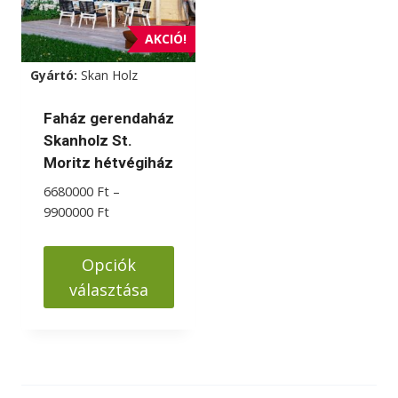
AKCIÓ!
Gyártó:
Skan Holz
Faház gerendaház
Skanholz St.
Moritz hétvégiház
6680000
Ft
–
Ártartomány:
9900000
Ft
6680000 Ft
-
Opciók
9900000 Ft
választása
Ennek
a
terméknek
több