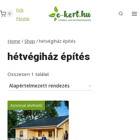
Skip
Fiók
to
0
Pénztár
content
Home
/
Shop
/
hétvégiház építés
hétvégiház építés
Összesen 1 találat
Azonnal elvihető