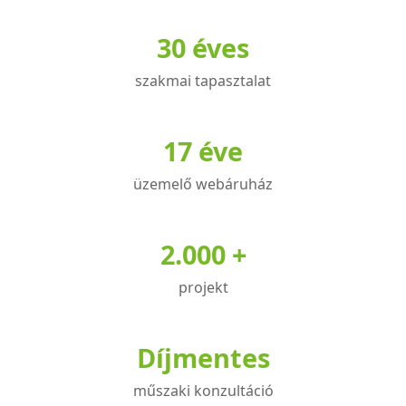
variációja
30 éves
van.
A
szakmai tapasztalat
változatok
a
termékoldalon
17 éve
választhatók
üzemelő webáruház
ki
2.000 +
projekt
Díjmentes
műszaki konzultáció