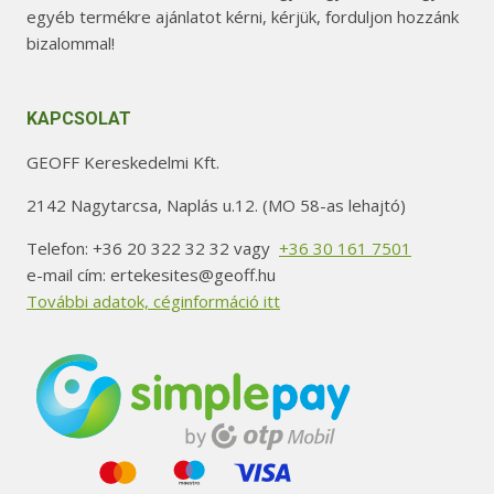
egyéb termékre ajánlatot kérni, kérjük, forduljon hozzánk
bizalommal!
KAPCSOLAT
GEOFF Kereskedelmi Kft.
2142 Nagytarcsa, Naplás u.12. (MO 58-as lehajtó)
Telefon: +36 20 322 32 32 vagy
+36 30 161 7501
e-mail cím: ertekesites@geoff.hu
További adatok, céginformáció itt