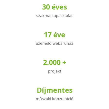
30 éves
van.
A
szakmai tapasztalat
változatok
a
termékoldalon
17 éve
választhatók
üzemelő webáruház
ki
2.000 +
projekt
Díjmentes
műszaki konzultáció