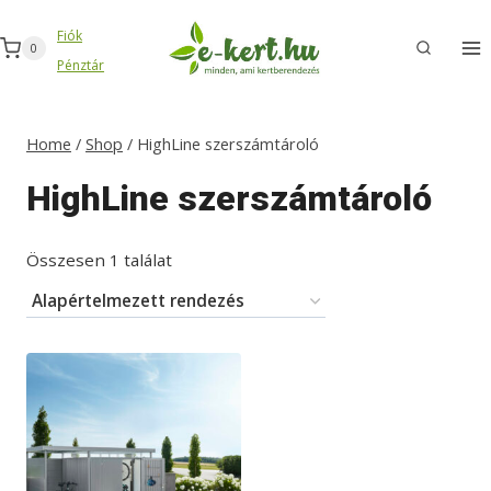
Skip
Fiók
to
0
Pénztár
content
Home
/
Shop
/
HighLine szerszámtároló
HighLine szerszámtároló
Összesen 1 találat