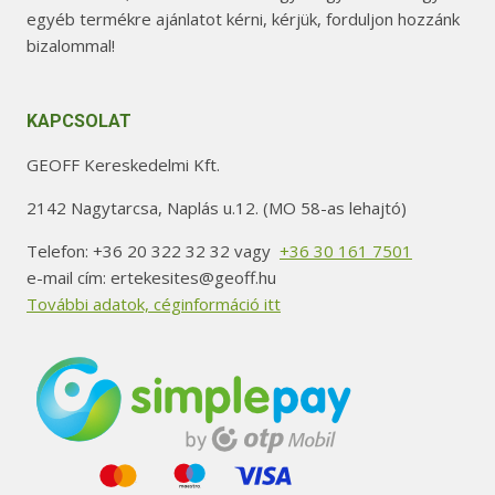
egyéb termékre ajánlatot kérni, kérjük, forduljon hozzánk
bizalommal!
KAPCSOLAT
GEOFF Kereskedelmi Kft.
2142 Nagytarcsa, Naplás u.12. (MO 58-as lehajtó)
Telefon: +36 20 322 32 32 vagy
+36 30 161 7501
e-mail cím: ertekesites@geoff.hu
További adatok, céginformáció itt