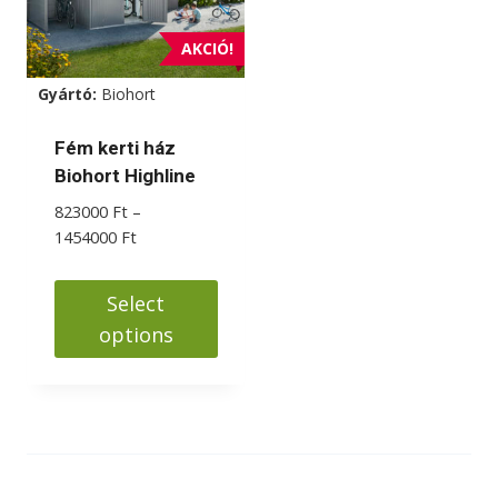
AKCIÓ!
Gyártó:
Biohort
Fém kerti ház
Biohort Highline
823000
Ft
–
Ártartomány:
1454000
Ft
823000 Ft
-
Select
1454000 Ft
options
Ennek
a
terméknek
több
variációja