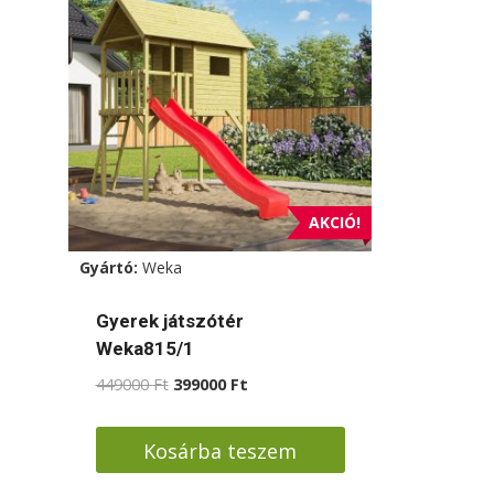
AKCIÓ!
Gyártó:
Weka
Gyerek játszótér
Weka815/1
Original
Current
449000
Ft
399000
Ft
price
price
was:
is:
Kosárba teszem
449000 Ft.
399000 Ft.