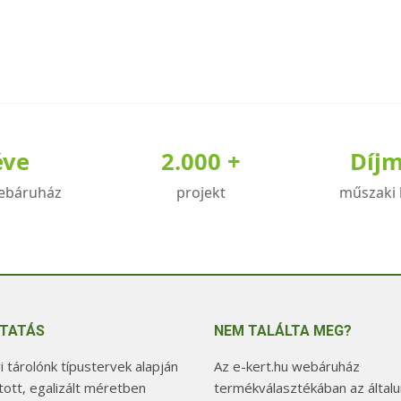
éve
2.000 +
Díj
ebáruház
projekt
műszaki 
TATÁS
NEM TALÁLTA MEG?
 tárolónk típustervek alapján
Az e-kert.hu webáruház
tott, egalizált méretben
termékválasztékában az általu