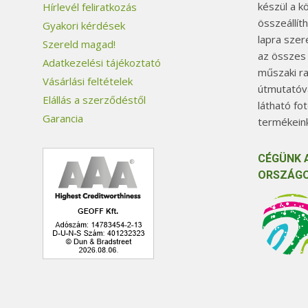
készül a k
Hírlevél feliratkozás
összeállít
Gyakori kérdések
lapra szer
Szereld magad!
az összes
Adatkezelési tájékoztató
műszaki ra
Vásárlási feltételek
útmutatóva
Elállás a szerződéstől
látható fo
Garancia
termékeink
CÉGÜNK 
ORSZÁGO