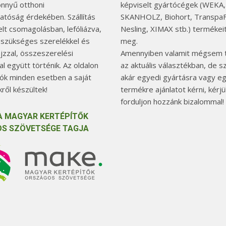
önnyű otthoni
képviselt gyártócégek (WEKA,
hatóság érdekében. Szállítás
SKANHOLZ, Biohort, TranspaF
elt csomagolásban, lefóliázva,
Nesling, XIMAX stb.) termékeit
 szükséges szerelékkel és
meg.
jzzal, összeszerelési
Amennyiben valamit mégsem t
l együtt történik. Az oldalon
az aktuális választékban, de 
tók minden esetben a saját
akár egyedi gyártásra vagy e
ről készültek!
termékre ajánlatot kérni, kérjü
forduljon hozzánk bizalommal!
A MAGYAR KERTÉPÍTŐK
S SZÖVETSÉGE TAGJA