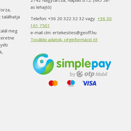
2142 Nagytarcsa, Naplás u.12. (MO 58-
as lehajtó)
orza,
 találhatja
Telefon: +36 20 322 32 32 vagy
+36 30
161 7501
alál meg
e-mail cím: ertekesites@geoff.hu
szeretne
További adatok, céginformáció itt
gyéb
k,