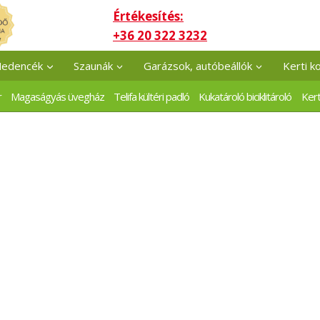
Értékesítés:
+36 20 322 3232
edencék
Szaunák
Garázsok, autóbeállók
Kerti k
r
Magaságyás üvegház
Telifa kültéri padló
Kukatároló biciklitároló
Kert