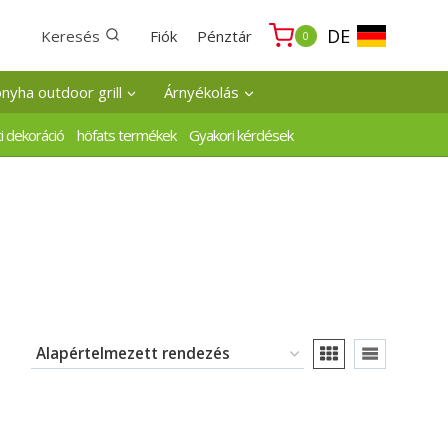
DE
Keresés
Fiók
Pénztár
0
onyha outdoor grill
Árnyékolás
i dekoráció
höfats termékek
Gyakori kérdések