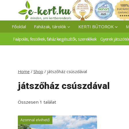
Skip
to
content
Főoldal
Faházak, tárolók
KERTI BÚTOROK
M
Faápolás, festékek, faház kiegészítők, szerelékek
Gyerek játszóté
Home
/
Shop
/
játszőház csúszdával
játszőház csúszdával
Összesen 1 találat
Azonnal elvihető