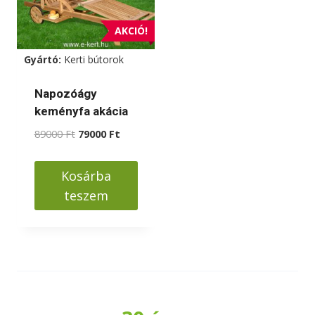
AKCIÓ!
Gyártó:
Kerti bútorok
Napozóágy
keményfa akácia
Original
Current
89000
Ft
79000
Ft
price
price
was:
is:
Kosárba
89000 Ft.
79000 Ft.
teszem