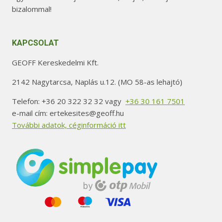
bizalommal!
KAPCSOLAT
GEOFF Kereskedelmi Kft.
2142 Nagytarcsa, Naplás u.12. (MO 58-as lehajtó)
Telefon: +36 20 322 32 32 vagy
+36 30 161 7501
e-mail cím: ertekesites@geoff.hu
További adatok, céginformáció itt