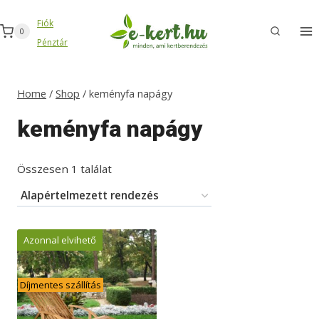
Skip
Fiók
to
0
Pénztár
content
Home
/
Shop
/
keményfa napágy
keményfa napágy
Összesen 1 találat
Azonnal elvihető
Díjmentes szállítás