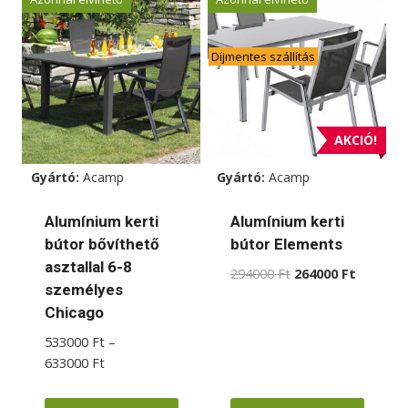
Díjmentes szállítás
AKCIÓ!
Gyártó:
Acamp
Gyártó:
Acamp
Alumínium kerti
Alumínium kerti
bútor bővíthető
bútor Elements
asztallal 6-8
Original
Current
294000
Ft
264000
Ft
személyes
price
price
Chicago
was:
is:
294000 Ft.
264000 F
533000
Ft
–
Ártartomány:
633000
Ft
533000 Ft
-