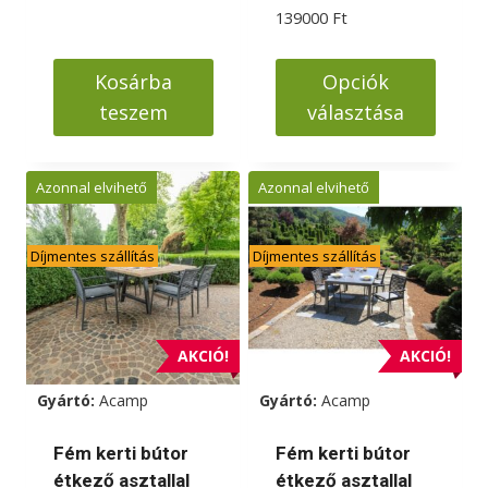
price
price
Ártartomány:
139000
Ft
was:
is:
129000 Ft
85000 Ft.
75000 Ft.
-
Kosárba
Opciók
139000 Ft
teszem
választása
Ennek
a
Azonnal elvihető
Azonnal elvihető
terméknek
több
Díjmentes szállítás
Díjmentes szállítás
variációja
van.
A
változatok
AKCIÓ!
AKCIÓ!
a
Gyártó:
Acamp
Gyártó:
Acamp
termékoldalon
választhatók
Fém kerti bútor
Fém kerti bútor
ki
étkező asztallal
étkező asztallal