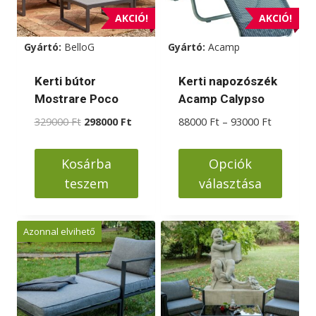
változatok
AKCIÓ!
AKCIÓ!
a
Gyártó:
BelloG
Gyártó:
Acamp
termékoldalon
választhatók
Kerti bútor
Kerti napozószék
ki
Mostrare Poco
Acamp Calypso
Original
Current
Ártartom
329000
Ft
298000
Ft
88000
Ft
–
93000
Ft
price
price
88000 Ft
was:
is:
-
Kosárba
Opciók
329000 Ft.
298000 Ft.
93000 Ft
teszem
választása
Ennek
a
Azonnal elvihető
terméknek
több
variációja
van.