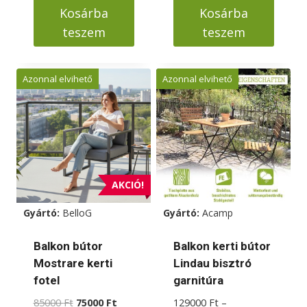
was:
is:
Kosárba
Kosárba
59000 Ft.
54000 Ft.
teszem
teszem
Azonnal elvihető
Azonnal elvihető
AKCIÓ!
Gyártó:
BelloG
Gyártó:
Acamp
Balkon bútor
Balkon kerti bútor
Mostrare kerti
Lindau bisztró
fotel
garnitúra
Original
Current
85000
Ft
75000
Ft
129000
Ft
–