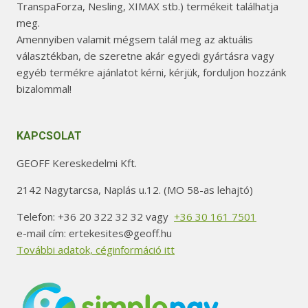
TranspaForza, Nesling, XIMAX stb.) termékeit találhatja
meg.
Amennyiben valamit mégsem talál meg az aktuális
választékban, de szeretne akár egyedi gyártásra vagy
egyéb termékre ajánlatot kérni, kérjük, forduljon hozzánk
bizalommal!
KAPCSOLAT
GEOFF Kereskedelmi Kft.
2142 Nagytarcsa, Naplás u.12. (MO 58-as lehajtó)
Telefon: +36 20 322 32 32 vagy
+36 30 161 7501
e-mail cím: ertekesites@geoff.hu
További adatok, céginformáció itt