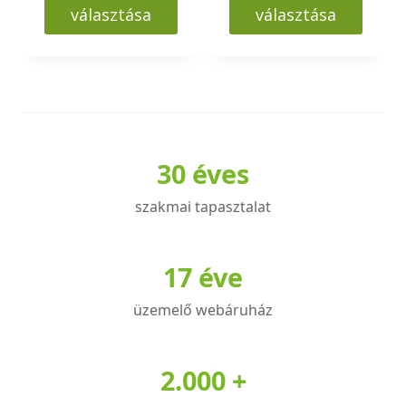
választása
választása
Ennek
Ennek
a
a
terméknek
terméknek
több
több
variációja
variációja
30 éves
van.
van.
A
A
szakmai tapasztalat
változatok
változatok
a
a
termékoldalon
termékoldalon
17 éve
választhatók
választhatók
üzemelő webáruház
ki
ki
2.000 +