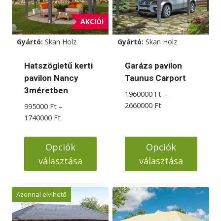
AKCIÓ!
Gyártó:
Skan Holz
Gyártó:
Skan Holz
Hatszögletű kerti
Garázs pavilon
pavilon Nancy
Taunus Carport
3méretben
1960000
Ft
–
Ártartomány:
2660000
Ft
995000
Ft
–
1960000 Ft
Ártartomány:
1740000
Ft
-
995000 Ft
2660000 Ft
-
Opciók
Opciók
1740000 Ft
választása
választása
Ennek
Ennek
a
a
Azonnal elvihető
terméknek
terméknek
több
több