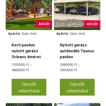
variációja
variációja
van.
van.
A
A
változatok
változatok
AKCIÓ!
AKCIÓ!
a
a
Gyártó:
Skan Holz
Gyártó:
Skan Holz
termékoldalon
termékoldalon
választhatók
választhatók
Kerti pavilon
Nyitott garázs
ki
ki
nyitott garázs
autóbeálló Taunus
Orleans 4méret
pavilon
1950000
Ft
–
2880000
Ft
–
Ártartomány:
Ártartomány:
4880000
Ft
5930000
Ft
1950000 Ft
2880000 Ft
-
-
Opciók
Opciók
4880000 Ft
5930000 Ft
választása
választása
Ennek
Ennek
a
a