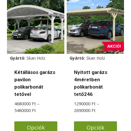
terméknek
terméknek
több
több
variációja
variációja
van.
van.
A
A
változatok
változatok
AKCIÓ!
a
a
Gyártó:
Skan Holz
Gyártó:
Skan Holz
termékoldalon
termékoldalon
választhatók
választhatók
Kétállásos garázs
Nyitott garázs
ki
ki
pavilon
4méretben
polikarbonát
polikarbonát
tetővel
tető246
4680000
Ft
–
1290000
Ft
–
Ártartomány:
Ártartomány:
5480000
Ft
2690000
Ft
4680000 Ft
1290000 Ft
-
-
Opciók
Opciók
5480000 Ft
2690000 Ft