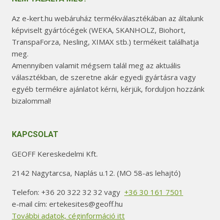
Az e-kert.hu webáruház termékválasztékában az általunk
képviselt gyártócégek (WEKA, SKANHOLZ, Biohort,
TranspaForza, Nesling, XIMAX stb.) termékeit találhatja
meg.
Amennyiben valamit mégsem talál meg az aktuális
választékban, de szeretne akár egyedi gyártásra vagy
egyéb termékre ajánlatot kérni, kérjük, forduljon hozzánk
bizalommal!
KAPCSOLAT
GEOFF Kereskedelmi Kft.
2142 Nagytarcsa, Naplás u.12. (MO 58-as lehajtó)
Telefon: +36 20 322 32 32 vagy
+36 30 161 7501
e-mail cím: ertekesites@geoff.hu
További adatok, céginformáció itt