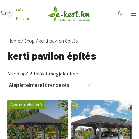
Skip
Fiók
to
0
Pénztár
content
Home
/
Shop
/
kerti pavilon építés
kerti pavilon építés
Mind a(z) 6 találat megjelenítve
Azonnal elvihető