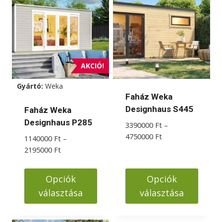
több
több
variációja
variációja
van.
van.
A
A
változatok
változatok
AKCIÓ!
a
a
Gyártó:
Weka
termékoldalon
termékoldalon
Faház Weka
választhatók
választhatók
Designhaus S445
Faház Weka
ki
ki
Designhaus P285
3390000
Ft
–
Ártartomány:
4750000
Ft
1140000
Ft
–
3390000 Ft
Ártartomány:
2195000
Ft
-
1140000 Ft
4750000 Ft
-
Opciók
Opciók
2195000 Ft
választása
választása
Ennek
Ennek