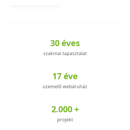
Ennek
a
terméknek
több
variációja
30 éves
van.
A
szakmai tapasztalat
változatok
a
termékoldalon
17 éve
választhatók
üzemelő webáruház
ki
2.000 +
projekt