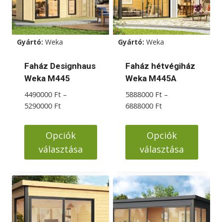
Gyártó:
Weka
Gyártó:
Weka
Faház Designhaus
Faház hétvégiház
Weka M445
Weka M445A
4490000
Ft
–
5888000
Ft
–
Ártartomány:
Ártartomány:
5290000
Ft
6888000
Ft
4490000 Ft
5888000 Ft
-
-
Opciók
Opciók
5290000 Ft
6888000 Ft
választása
választása
Ennek
Ennek
a
a
terméknek
terméknek
több
több
variációja
variációja