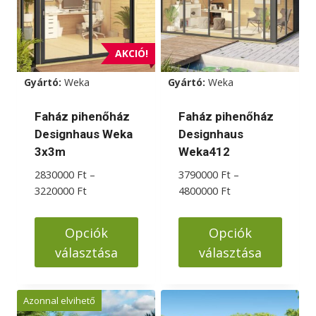
van.
van.
A
A
változatok
változatok
AKCIÓ!
a
a
Gyártó:
Weka
Gyártó:
Weka
termékoldalon
termékoldalon
választhatók
választhatók
Faház pihenőház
Faház pihenőház
ki
ki
Designhaus Weka
Designhaus
3x3m
Weka412
2830000
Ft
–
3790000
Ft
–
Ártartomány:
Ártartomány:
3220000
Ft
4800000
Ft
2830000 Ft
3790000 Ft
-
-
Opciók
Opciók
3220000 Ft
4800000 Ft
választása
választása
Ennek
Ennek
a
a
Azonnal elvihető
terméknek
terméknek