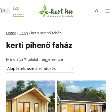
Skip
Fiók
to
0
Pénztár
content
Home
/
Shop
/
kerti pihenő faház
kerti pihenő faház
Mind a(z) 7 találat megjelenítve