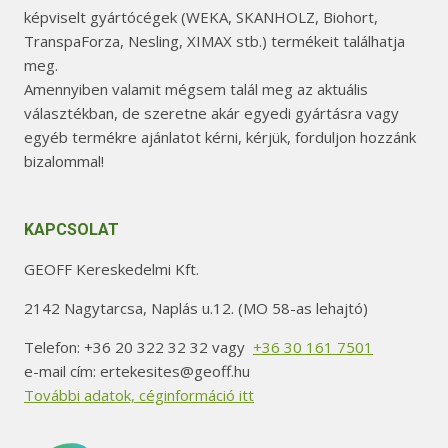
képviselt gyártócégek (WEKA, SKANHOLZ, Biohort,
TranspaForza, Nesling, XIMAX stb.) termékeit találhatja
meg.
Amennyiben valamit mégsem talál meg az aktuális
választékban, de szeretne akár egyedi gyártásra vagy
egyéb termékre ajánlatot kérni, kérjük, forduljon hozzánk
bizalommal!
KAPCSOLAT
GEOFF Kereskedelmi Kft.
2142 Nagytarcsa, Naplás u.12. (MO 58-as lehajtó)
Telefon: +36 20 322 32 32 vagy
+36 30 161 7501
e-mail cím: ertekesites@geoff.hu
További adatok, céginformáció itt