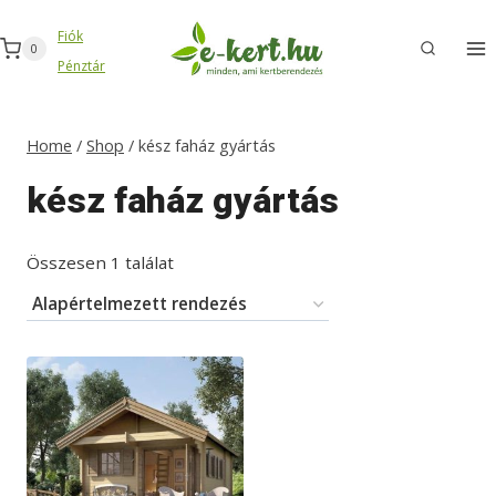
Skip
Fiók
to
0
Pénztár
content
Home
/
Shop
/
kész faház gyártás
kész faház gyártás
Összesen 1 találat