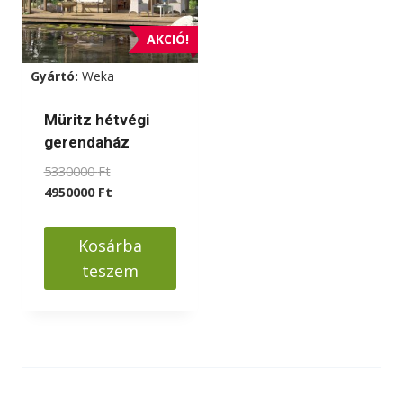
AKCIÓ!
Gyártó:
Weka
Müritz hétvégi
gerendaház
Original
5330000
Ft
price
Current
4950000
Ft
was:
price
5330000 Ft.
is:
Kosárba
4950000 Ft.
teszem