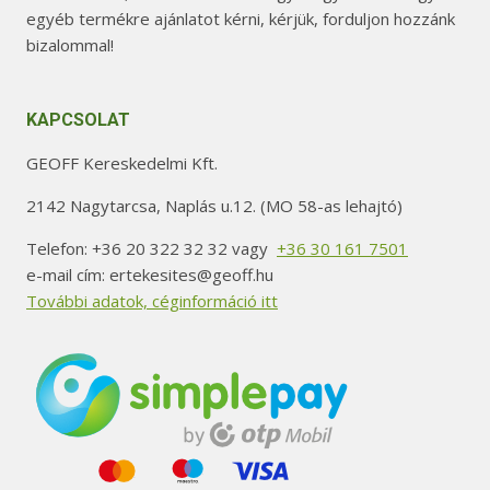
egyéb termékre ajánlatot kérni, kérjük, forduljon hozzánk
bizalommal!
KAPCSOLAT
GEOFF Kereskedelmi Kft.
2142 Nagytarcsa, Naplás u.12. (MO 58-as lehajtó)
Telefon: +36 20 322 32 32 vagy
+36 30 161 7501
e-mail cím: ertekesites@geoff.hu
További adatok, céginformáció itt