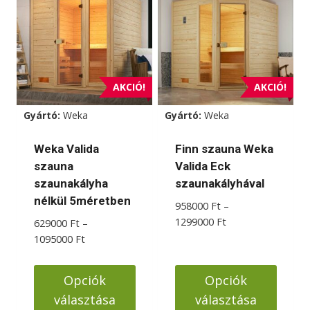
több
variációja
van.
A
változatok
AKCIÓ!
AKCIÓ!
a
Gyártó:
Weka
Gyártó:
Weka
termékoldalon
választhatók
Weka Valida
Finn szauna Weka
ki
szauna
Valida Eck
szaunakályha
szaunakályhával
nélkül 5méretben
958000
Ft
–
Ártartomány:
1299000
Ft
629000
Ft
–
958000 Ft
Ártartomány:
1095000
Ft
-
629000 Ft
1299000 Ft
-
Opciók
Opciók
1095000 Ft
választása
választása