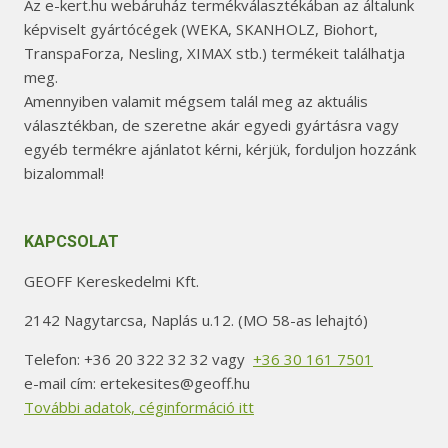
Az e-kert.hu webáruház termékválasztékában az általunk
képviselt gyártócégek (WEKA, SKANHOLZ, Biohort,
TranspaForza, Nesling, XIMAX stb.) termékeit találhatja
meg.
Amennyiben valamit mégsem talál meg az aktuális
választékban, de szeretne akár egyedi gyártásra vagy
egyéb termékre ajánlatot kérni, kérjük, forduljon hozzánk
bizalommal!
KAPCSOLAT
GEOFF Kereskedelmi Kft.
2142 Nagytarcsa, Naplás u.12. (MO 58-as lehajtó)
Telefon: +36 20 322 32 32 vagy
+36 30 161 7501
e-mail cím: ertekesites@geoff.hu
További adatok, céginformáció itt