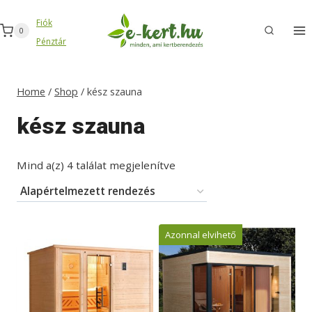
Skip
Fiók
to
0
Pénztár
content
Home
/
Shop
/
kész szauna
kész szauna
Mind a(z) 4 találat megjelenítve
Azonnal elvihető