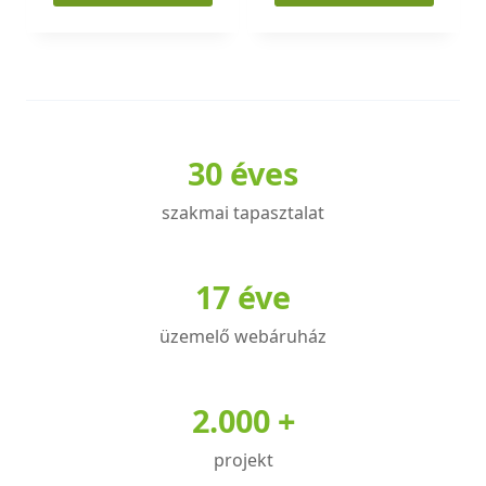
Ennek
Ennek
a
a
terméknek
terméknek
több
több
variációja
variációja
30 éves
van.
van.
A
A
szakmai tapasztalat
változatok
változatok
a
a
termékoldalon
termékoldalon
17 éve
választhatók
választhatók
üzemelő webáruház
ki
ki
2.000 +
projekt