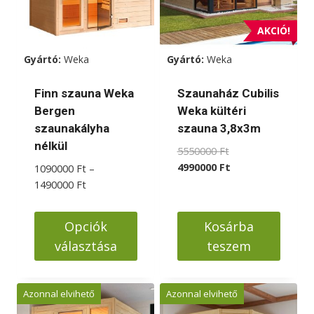
AKCIÓ!
Gyártó:
Weka
Gyártó:
Weka
Finn szauna Weka
Szaunaház Cubilis
Bergen
Weka kültéri
szaunakályha
szauna 3,8x3m
nélkül
Original
5550000
Ft
price
Current
4990000
Ft
1090000
Ft
–
was:
price
Ártartomány:
1490000
Ft
5550000 Ft.
is:
1090000 Ft
4990000 Ft.
-
Opciók
Kosárba
1490000 Ft
választása
teszem
Ennek
a
Azonnal elvihető
Azonnal elvihető
terméknek