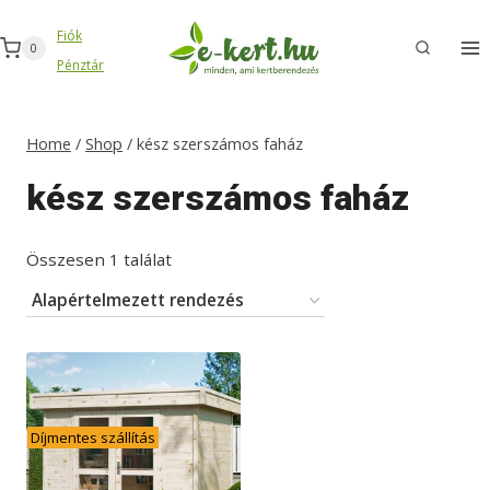
Skip
Fiók
to
0
Pénztár
content
Home
/
Shop
/
kész szerszámos faház
kész szerszámos faház
Összesen 1 találat
Díjmentes szállítás