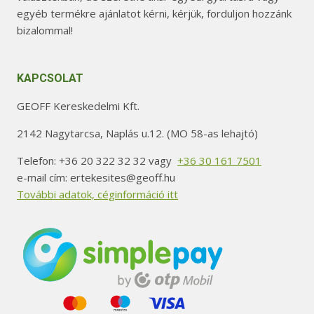
egyéb termékre ajánlatot kérni, kérjük, forduljon hozzánk
bizalommal!
KAPCSOLAT
GEOFF Kereskedelmi Kft.
2142 Nagytarcsa, Naplás u.12. (MO 58-as lehajtó)
Telefon: +36 20 322 32 32 vagy
+36 30 161 7501
e-mail cím: ertekesites@geoff.hu
További adatok, céginformáció itt