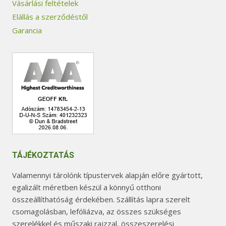
Vásárlási feltételek
Elállás a szerződéstől
Garancia
TÁJÉKOZTATÁS
Valamennyi tárolónk típustervek alapján előre gyártott,
egalizált méretben készül a könnyű otthoni
összeállíthatóság érdekében. Szállítás lapra szerelt
csomagolásban, lefóliázva, az összes szükséges
szerelékkel és műszaki rajzzal, összeszerelési