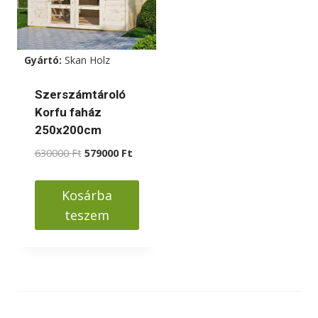
Gyártó:
Skan Holz
Szerszámtároló
Korfu faház
250x200cm
Original
Current
630000
Ft
579000
Ft
price
price
was:
is:
Kosárba
630000 Ft.
579000 Ft.
teszem