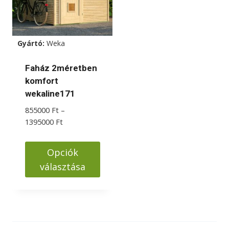
Gyártó:
Weka
Faház 2méretben
komfort
wekaline171
855000
Ft
–
Ártartomány:
1395000
Ft
855000 Ft
-
Opciók
1395000 Ft
választása
Ennek
a
terméknek
több