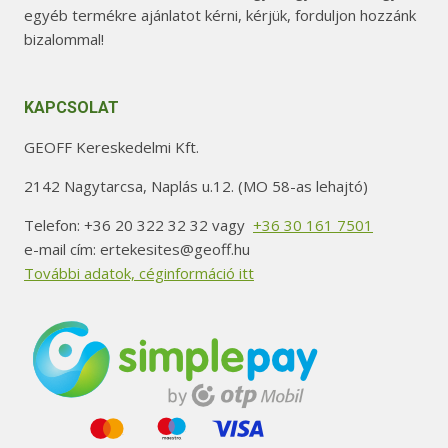
egyéb termékre ajánlatot kérni, kérjük, forduljon hozzánk
bizalommal!
KAPCSOLAT
GEOFF Kereskedelmi Kft.
2142 Nagytarcsa, Naplás u.12. (MO 58-as lehajtó)
Telefon: +36 20 322 32 32 vagy
+36 30 161 7501
e-mail cím: ertekesites@geoff.hu
További adatok, céginformáció itt