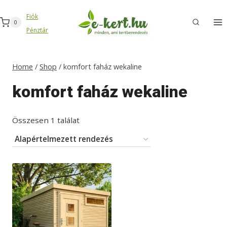
Skip
Fiók
to
0
Pénztár
content
Home
/
Shop
/
komfort faház wekaline
komfort faház wekaline
Összesen 1 találat