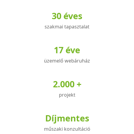
variációja
30 éves
van.
A
szakmai tapasztalat
változatok
a
termékoldalon
17 éve
választhatók
üzemelő webáruház
ki
2.000 +
projekt
Díjmentes
műszaki konzultáció