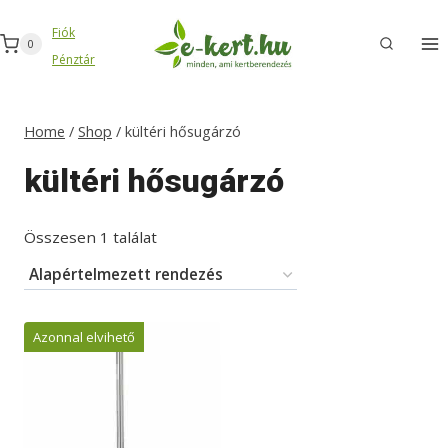
Skip
Fiók
to
0
Pénztár
content
Home
/
Shop
/
kültéri hősugárzó
kültéri hősugárzó
Összesen 1 találat
Azonnal elvihető