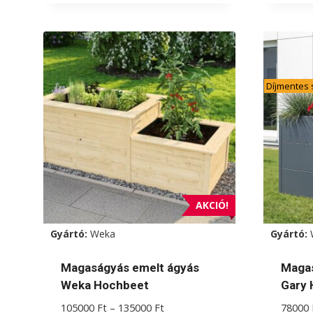
a
a
terméknek
termé
több
több
variációja
variác
Díjmentes s
van.
van.
A
A
változatok
válto
a
a
termékoldalon
termé
választhatók
válas
ki
ki
AKCIÓ!
Gyártó:
Weka
Gyártó:
Magaságyás emelt ágyás
Magas
Weka Hochbeet
Gary 
Ártartomány:
105000
Ft
–
135000
Ft
78000