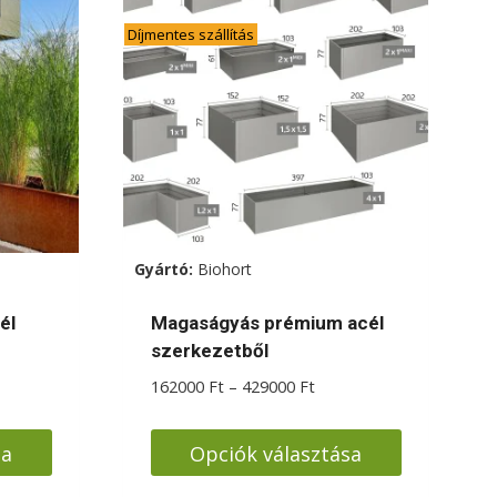
Díjmentes szállítás
Gyártó:
Biohort
él
Magaságyás prémium acél
szerkezetből
tomány:
Ártartomány:
162000
Ft
–
429000
Ft
 Ft
162000 Ft
-
sa
Opciók választása
0 Ft
429000 Ft
Ennek