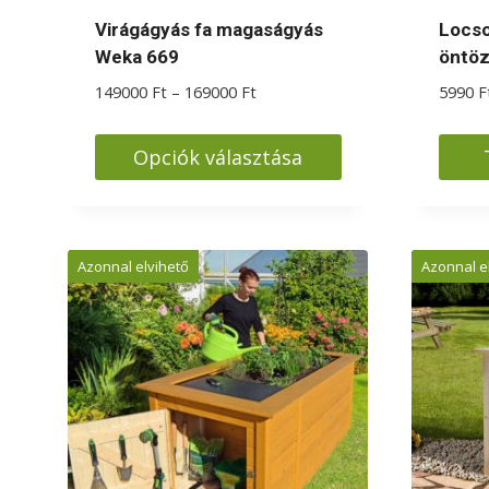
Virágágyás fa magaságyás
Locso
Weka 669
öntö
Ártartomány:
149000
Ft
–
169000
Ft
5990
F
149000 Ft
-
Opciók választása
169000 Ft
Ennek
a
terméknek
Azonnal elvihető
Azonnal e
több
variációja
van.
A
változatok
a
termékoldalon
választhatók