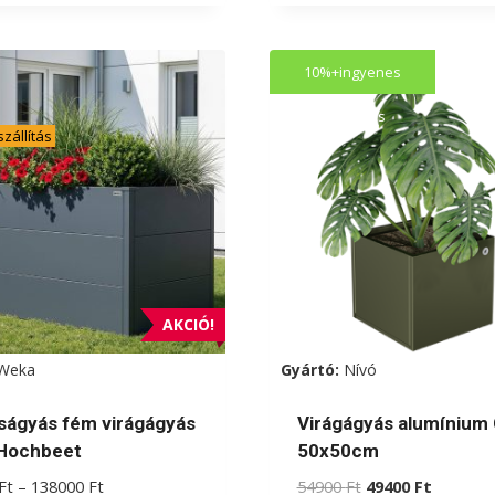
a
knek
terméknek
10%+ingyenes
több
iója
variációja
kiszállítás
zállítás
van.
A
zatok
változatok
a
koldalon
termékoldalon
zthatók
választhatók
ki
AKCIÓ!
Weka
Gyártó:
Nívó
ágyás fém virágágyás
Virágágyás alumínium
Hochbeet
50x50cm
Ártartomány:
Original
Current
Ft
–
138000
Ft
54900
Ft
49400
Ft