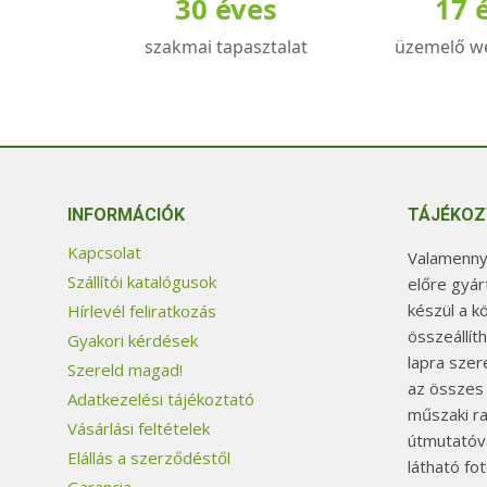
30 éves
17 
változatok
válto
a
a
szakmai tapasztalat
üzemelő w
termékoldalon
termé
választhatók
válas
ki
ki
INFORMÁCIÓK
TÁJÉKOZ
Kapcsolat
Valamennyi
Szállítói katalógusok
előre gyár
készül a k
Hírlevél feliratkozás
összeállít
Gyakori kérdések
lapra szer
Szereld magad!
az összes
Adatkezelési tájékoztató
műszaki ra
Vásárlási feltételek
útmutatóva
Elállás a szerződéstől
látható fo
Garancia