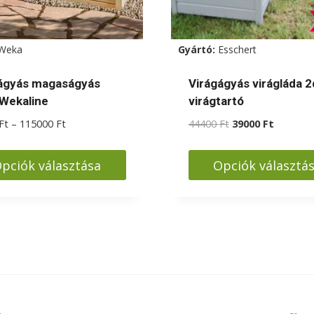
Weka
Gyártó:
Esschert
ágyás magaságyás
Virágágyás virágláda 
 Wekaline
virágtartó
Ártartomány:
Original
Current
Ft
–
115000
Ft
44400
Ft
39000
Ft
85000 Ft
price
price
-
was:
is:
pciók választása
Opciók választá
115000 Ft
44400 Ft.
39000 Ft
k
Ennek
a
knek
terméknek
több
iója
variációja
van.
A