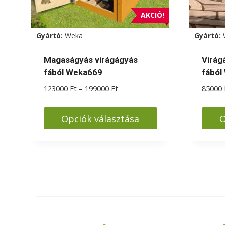
ki
AKCIÓ!
Gyártó:
Weka
Gyártó:
Magaságyás virágágyás
Virág
fából Weka669
fából
Ártartomány:
123000
Ft
–
199000
Ft
85000
123000 Ft
-
Opciók választása
O
199000 Ft
Ennek
Enne
a
a
terméknek
termé
több
több
variációja
variác
van.
van.
A
A