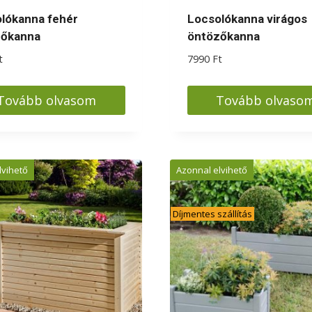
lókanna fehér
Locsolókanna virágos
zőkanna
öntözőkanna
t
7990
Ft
Tovább olvasom
Tovább olvaso
lvihető
Azonnal elvihető
Díjmentes szállítás