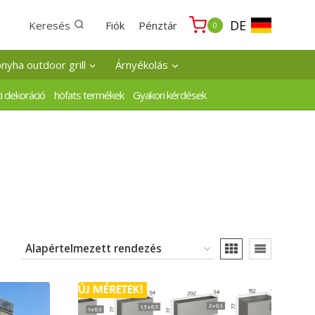
DE
Keresés
Fiók
Pénztár
0
onyha outdoor grill
Árnyékolás
i dekoráció
höfats termékek
Gyakori kérdések