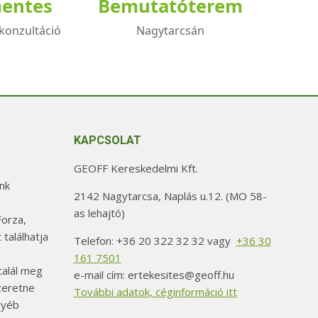
mentes
Bemutatóterem
konzultáció
Nagytarcsán
KAPCSOLAT
GEOFF Kereskedelmi Kft.
nk
2142 Nagytarcsa, Naplás u.12. (MO 58-
as lehajtó)
orza,
 találhatja
Telefon: +36 20 322 32 32 vagy
+36 30
161 7501
alál meg
e-mail cím: ertekesites@geoff.hu
szeretne
További adatok, céginformáció itt
gyéb