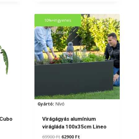
a
terméknek
10%+ingyenes
több
variációja
kiszállítás
van.
A
változatok
a
termékoldalon
választhatók
ki
Gyártó:
Nívó
 Cubo
Virágágyás alumínium
virágláda 100x35cm Lineo
Original
Current
69900
Ft
62900
Ft