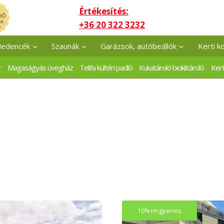
Értékesítés:
+36 20 322 3232
edencék
Szaunák
Garázsok, autóbeállók
Kerti k
r
Magaságyás üvegház
Telifa kültéri padló
Kukatároló biciklitároló
Kert
10%+ingyenes