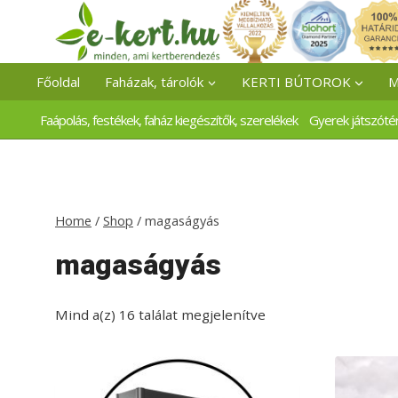
Skip
to
content
Főoldal
Faházak, tárolók
KERTI BÚTOROK
M
Faápolás, festékek, faház kiegészítők, szerelékek
Gyerek játszóté
Home
/
Shop
/
magaságyás
magaságyás
Mind a(z) 16 találat megjelenítve