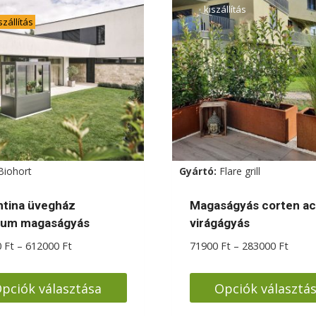
kiszállítás
zállítás
Biohort
Gyártó:
Flare grill
ntina üvegház
Magaságyás corten ac
ium magaságyás
virágágyás
Ártartomány:
Ártar
0
Ft
–
612000
Ft
71900
Ft
–
283000
Ft
559000 Ft
71900
-
-
pciók választása
Opciók választá
612000 Ft
28300
k
Ennek