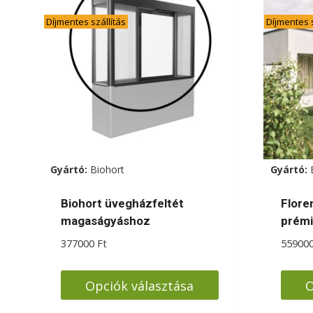
Díjmentes szállítás
Díjmentes s
Gyártó:
Biohort
Gyártó:
Biohort üvegházfeltét
Flore
magaságyáshoz
prém
377000
Ft
55900
Opciók választása
O
Ennek
Enne