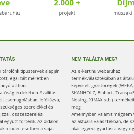
éve
2.000 +
Díj
zatok
változatok
a
ebáruház
projekt
műszaki 
koldalon
termékoldalon
zthatók
választhatók
ki
TATÁS
NEM TALÁLTA MEG?
 tárolónk típustervek alapján
Az e-kert.hu webáruház
tott, egalizált méretben
termékválasztékában az általu
önnyű otthoni
képviselt gyártócégek (WEKA,
hatóság érdekében. Szállítás
SKANHOLZ, Biohort, TranspaF
elt csomagolásban, lefóliázva,
Nesling, XIMAX stb.) termékeit
 szükséges szerelékkel és
meg.
jzzal, összeszerelési
Amennyiben valamit mégsem t
l együtt történik. Az oldalon
az aktuális választékban, de 
tók minden esetben a saját
akár egyedi gyártásra vagy e