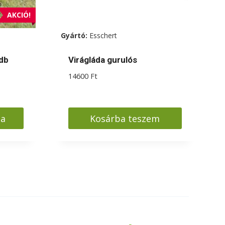
ki
AKCIÓ!
Gyártó:
Esschert
2db
Virágláda gurulós
14600
Ft
sa
Kosárba teszem
.