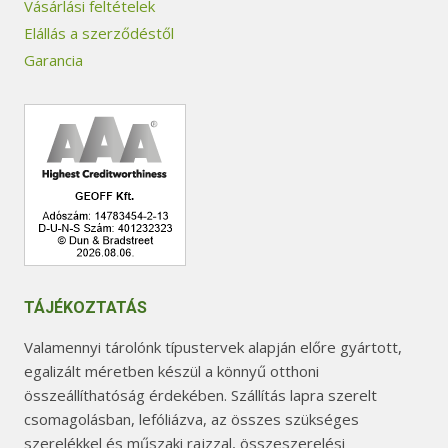
Vásárlási feltételek
Elállás a szerződéstől
Garancia
TÁJÉKOZTATÁS
Valamennyi tárolónk típustervek alapján előre gyártott,
egalizált méretben készül a könnyű otthoni
összeállíthatóság érdekében. Szállítás lapra szerelt
csomagolásban, lefóliázva, az összes szükséges
szerelékkel és műszaki rajzzal, összeszerelési