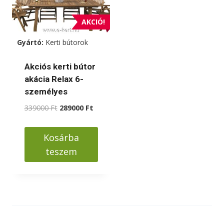
AKCIÓ!
Gyártó:
Kerti bútorok
Akciós kerti bútor
akácia Relax 6-
személyes
Original
Current
339000
Ft
289000
Ft
price
price
was:
is:
Kosárba
339000 Ft.
289000 Ft.
teszem