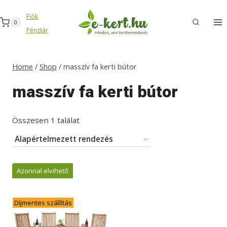
Skip
Fiók
to
0
Pénztár
content
Home
/
Shop
/
masszív fa kerti bútor
masszív fa kerti bútor
Összesen 1 találat
Azonnal elvihető
Díjmentes szállítás