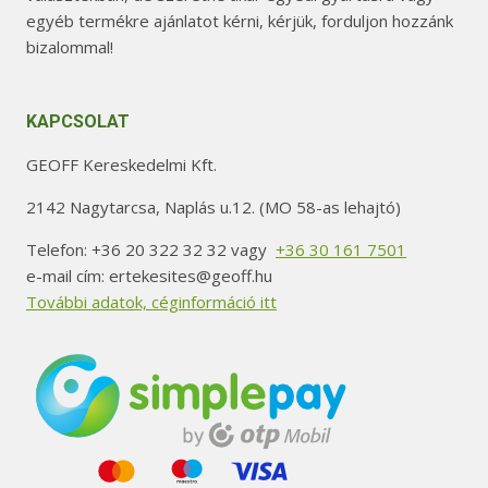
egyéb termékre ajánlatot kérni, kérjük, forduljon hozzánk
bizalommal!
KAPCSOLAT
GEOFF Kereskedelmi Kft.
2142 Nagytarcsa, Naplás u.12. (MO 58-as lehajtó)
Telefon: +36 20 322 32 32 vagy
+36 30 161 7501
e-mail cím: ertekesites@geoff.hu
További adatok, céginformáció itt