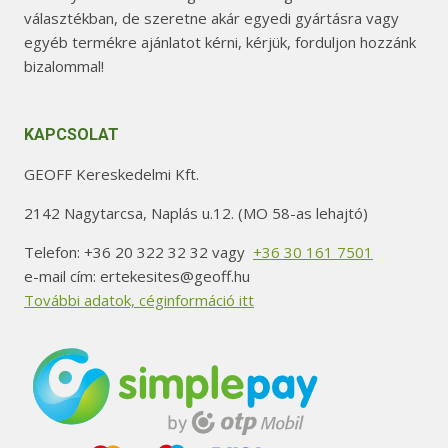
választékban, de szeretne akár egyedi gyártásra vagy
egyéb termékre ajánlatot kérni, kérjük, forduljon hozzánk
bizalommal!
KAPCSOLAT
GEOFF Kereskedelmi Kft.
2142 Nagytarcsa, Naplás u.12. (MO 58-as lehajtó)
Telefon: +36 20 322 32 32 vagy
+36 30 161 7501
e-mail cím: ertekesites@geoff.hu
További adatok, céginformáció itt