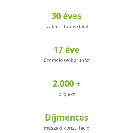
variációja
30 éves
van.
A
szakmai tapasztalat
változatok
a
termékoldalon
17 éve
választhatók
üzemelő webáruház
ki
2.000 +
projekt
Díjmentes
műszaki konzultáció