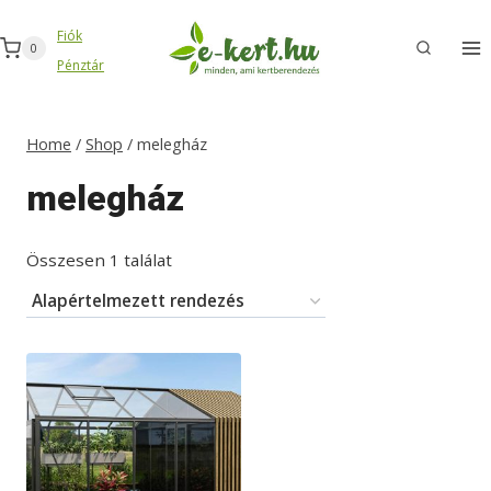
Skip
Fiók
to
0
Pénztár
content
Home
/
Shop
/
melegház
melegház
Összesen 1 találat