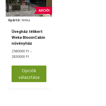
AKCIÓ!
Gyártó:
Weka
Üvegház télikert
Weka BloomCabin
növényház
2580000
Ft
–
Ártartomány:
2830000
Ft
2580000 Ft
-
Opciók
2830000 Ft
választása
Ennek
a
terméknek
több