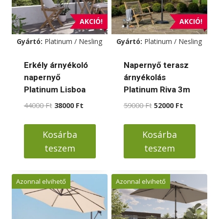
AKCIÓ!
AKCIÓ!
Gyártó:
Platinum / Nesling
Gyártó:
Platinum / Nesling
Erkély árnyékoló
Napernyő terasz
napernyő
árnyékolás
Platinum Lisboa
Platinum Riva 3m
Original
Current
Original
Current
44000
Ft
38000
Ft
59000
Ft
52000
Ft
price
price
price
price
was:
is:
was:
is:
Kosárba
Kosárba
44000 Ft.
38000 Ft.
59000 Ft.
52000 Ft.
teszem
teszem
Azonnal elvihető
Azonnal elvihető