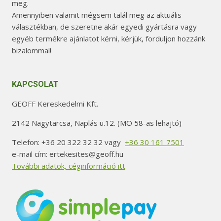
meg.
Amennyiben valamit mégsem talál meg az aktuális
választékban, de szeretne akár egyedi gyártásra vagy
egyéb termékre ajánlatot kérni, kérjük, forduljon hozzánk
bizalommal!
KAPCSOLAT
GEOFF Kereskedelmi Kft.
2142 Nagytarcsa, Naplás u.12. (MO 58-as lehajtó)
Telefon: +36 20 322 32 32 vagy
+36 30 161 7501
e-mail cím: ertekesites@geoff.hu
További adatok, céginformáció itt