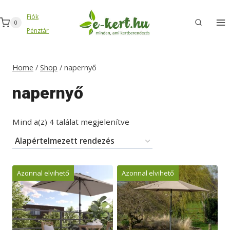
Skip
Fiók
to
0
Pénztár
content
Home
/
Shop
/
napernyő
napernyő
Mind a(z) 4 találat megjelenítve
Azonnal elvihető
Azonnal elvihető