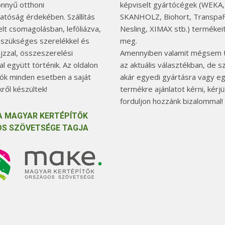
önnyű otthoni
képviselt gyártócégek (WEKA,
hatóság érdekében. Szállítás
SKANHOLZ, Biohort, TranspaF
elt csomagolásban, lefóliázva,
Nesling, XIMAX stb.) termékeit
 szükséges szerelékkel és
meg.
jzzal, összeszerelési
Amennyiben valamit mégsem t
l együtt történik. Az oldalon
az aktuális választékban, de 
tók minden esetben a saját
akár egyedi gyártásra vagy e
ről készültek!
termékre ajánlatot kérni, kérjü
forduljon hozzánk bizalommal!
A MAGYAR KERTÉPÍTŐK
S SZÖVETSÉGE TAGJA