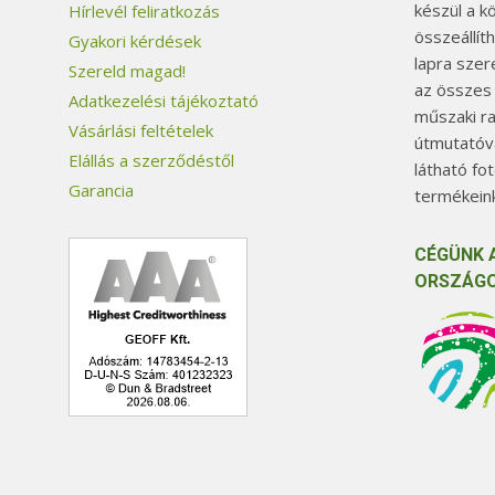
készül a k
Hírlevél feliratkozás
összeállít
Gyakori kérdések
lapra szer
Szereld magad!
az összes
Adatkezelési tájékoztató
műszaki ra
Vásárlási feltételek
útmutatóva
Elállás a szerződéstől
látható fo
Garancia
termékeink
CÉGÜNK 
ORSZÁGO