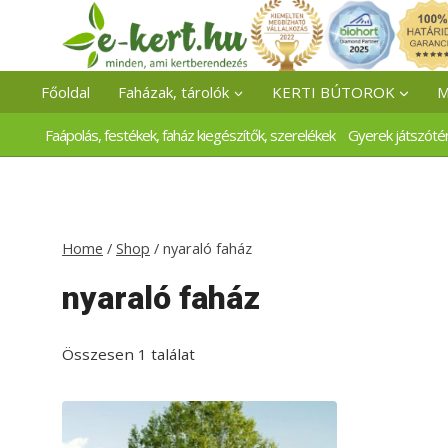
Skip
to
content
Főoldal
Faházak, tárolók
KERTI BÚTOROK
M
Faápolás, festékek, faház kiegészítők, szerelékek
Gyerek játszóté
Home
/
Shop
/
nyaraló faház
nyaraló faház
Összesen 1 találat