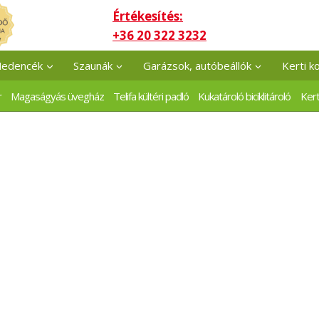
Értékesítés:
+36 20 322 3232
edencék
Szaunák
Garázsok, autóbeállók
Kerti k
r
Magaságyás üvegház
Telifa kültéri padló
Kukatároló biciklitároló
Kert