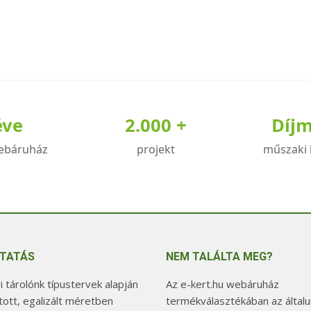
éve
2.000 +
Díj
ebáruház
projekt
műszaki 
TATÁS
NEM TALÁLTA MEG?
 tárolónk típustervek alapján
Az e-kert.hu webáruház
tott, egalizált méretben
termékválasztékában az általu