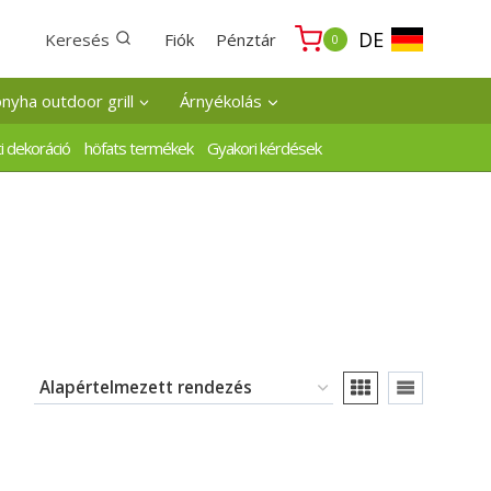
DE
Keresés
Fiók
Pénztár
0
onyha outdoor grill
Árnyékolás
i dekoráció
höfats termékek
Gyakori kérdések