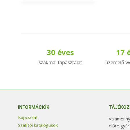
a
terméknek
több
variációja
van.
A
30 éves
17 
változatok
a
szakmai tapasztalat
üzemelő w
termékoldalon
választhatók
ki
INFORMÁCIÓK
TÁJÉKOZ
Kapcsolat
Valamennyi
Szállítói katalógusok
előre gyár