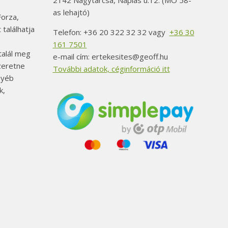
2142 Nagytarcsa, Naplás u.12. (MO 58-
as lehajtó)
orza,
 találhatja
Telefon: +36 20 322 32 32 vagy
+36 30
161 7501
alál meg
e-mail cím: ertekesites@geoff.hu
szeretne
További adatok, céginformáció itt
gyéb
k,