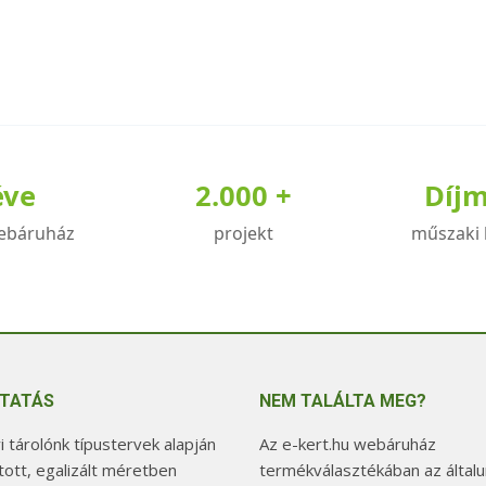
éve
2.000 +
Díj
ebáruház
projekt
műszaki 
TATÁS
NEM TALÁLTA MEG?
 tárolónk típustervek alapján
Az e-kert.hu webáruház
tott, egalizált méretben
termékválasztékában az általu