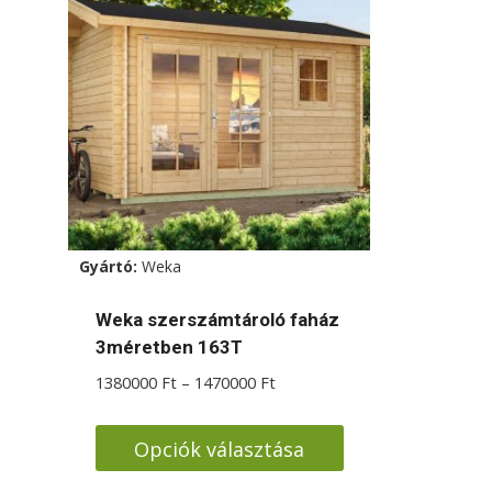
Gyártó:
Weka
Weka szerszámtároló faház
3méretben 163T
Ártartomány:
1380000
Ft
–
1470000
Ft
1380000 Ft
-
Opciók választása
1470000 Ft
Ennek