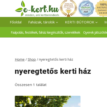
Skip
to
content
Főoldal
Faházak, tárolók
KERTI BÚTOROK
M
Faápolás, festékek, faház kiegészítők, szerelékek
Gyerek játszóté
Home
/
Shop
/
nyeregtetős kerti ház
nyeregtetős kerti ház
Összesen 1 találat