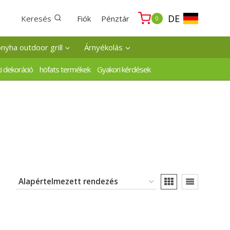
DE
Keresés
Fiók
Pénztár
0
onyha outdoor grill
Árnyékolás
i dekoráció
höfats termékek
Gyakori kérdések