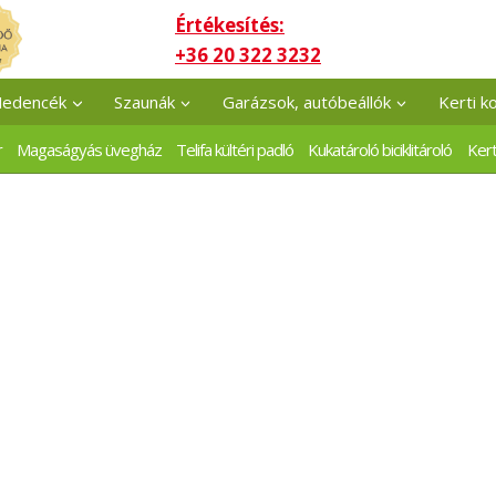
Értékesítés:
+36 20 322 3232
edencék
Szaunák
Garázsok, autóbeállók
Kerti k
r
Magaságyás üvegház
Telifa kültéri padló
Kukatároló biciklitároló
Kert