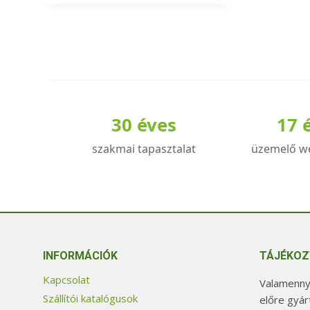
a
terméknek
több
variációja
van.
A
30 éves
17 
változatok
a
szakmai tapasztalat
üzemelő w
termékoldalon
választhatók
ki
INFORMÁCIÓK
TÁJÉKOZ
Kapcsolat
Valamennyi
Szállítói katalógusok
előre gyár