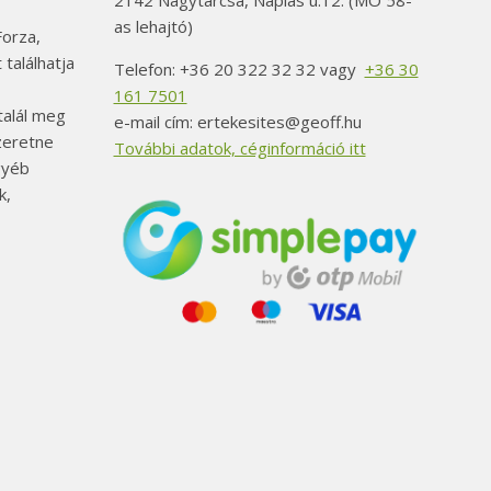
2142 Nagytarcsa, Naplás u.12. (MO 58-
as lehajtó)
orza,
 találhatja
Telefon: +36 20 322 32 32 vagy
+36 30
161 7501
alál meg
e-mail cím: ertekesites@geoff.hu
szeretne
További adatok, céginformáció itt
gyéb
k,