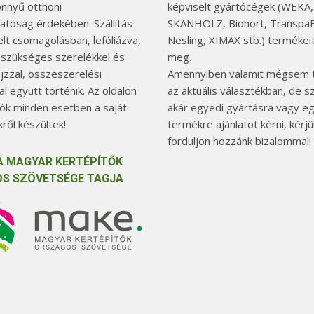
önnyű otthoni
képviselt gyártócégek (WEKA,
hatóság érdekében. Szállítás
SKANHOLZ, Biohort, TranspaF
elt csomagolásban, lefóliázva,
Nesling, XIMAX stb.) termékeit
 szükséges szerelékkel és
meg.
jzzal, összeszerelési
Amennyiben valamit mégsem t
l együtt történik. Az oldalon
az aktuális választékban, de 
tók minden esetben a saját
akár egyedi gyártásra vagy e
ről készültek!
termékre ajánlatot kérni, kérjü
forduljon hozzánk bizalommal!
A MAGYAR KERTÉPÍTŐK
S SZÖVETSÉGE TAGJA