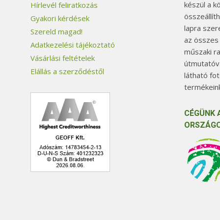
készül a k
Hírlevél feliratkozás
összeállít
Gyakori kérdések
lapra szer
Szereld magad!
az összes
Adatkezelési tájékoztató
műszaki ra
Vásárlási feltételek
útmutatóva
Elállás a szerződéstől
látható fo
termékeink
CÉGÜNK 
ORSZÁGO