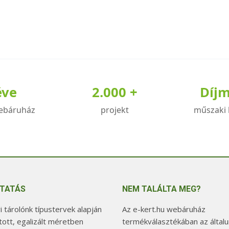
éve
2.000 +
Díj
ebáruház
projekt
műszaki 
TATÁS
NEM TALÁLTA MEG?
 tárolónk típustervek alapján
Az e-kert.hu webáruház
tott, egalizált méretben
termékválasztékában az általu