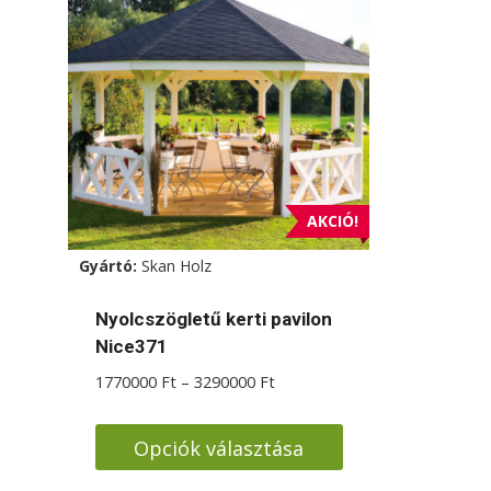
AKCIÓ!
Gyártó:
Skan Holz
Nyolcszögletű kerti pavilon
Nice371
Ártartomány:
1770000
Ft
–
3290000
Ft
1770000 Ft
-
Opciók választása
3290000 Ft
Ennek