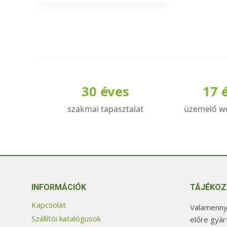
a
terméknek
több
variációja
van.
A
30 éves
17 
változatok
a
szakmai tapasztalat
üzemelő w
termékoldalon
választhatók
ki
INFORMÁCIÓK
TÁJÉKOZ
Kapcsolat
Valamennyi
Szállítói katalógusok
előre gyár