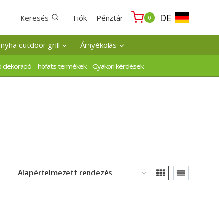
DE
Keresés
Fiók
Pénztár
0
onyha outdoor grill
Árnyékolás
i dekoráció
höfats termékek
Gyakori kérdések