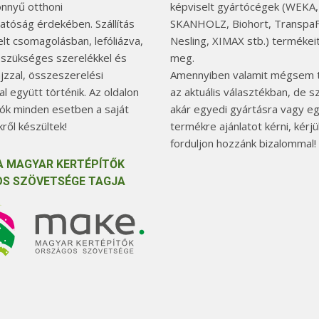
önnyű otthoni
képviselt gyártócégek (WEKA,
hatóság érdekében. Szállítás
SKANHOLZ, Biohort, TranspaF
elt csomagolásban, lefóliázva,
Nesling, XIMAX stb.) termékeit
 szükséges szerelékkel és
meg.
jzzal, összeszerelési
Amennyiben valamit mégsem t
l együtt történik. Az oldalon
az aktuális választékban, de 
tók minden esetben a saját
akár egyedi gyártásra vagy e
ről készültek!
termékre ajánlatot kérni, kérjü
forduljon hozzánk bizalommal!
A MAGYAR KERTÉPÍTŐK
S SZÖVETSÉGE TAGJA