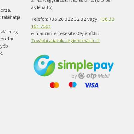
2142 Nagytarcsa, Naplás u.12. (MO 58-
as lehajtó)
orza,
 találhatja
Telefon: +36 20 322 32 32 vagy
+36 30
161 7501
alál meg
e-mail cím: ertekesites@geoff.hu
szeretne
További adatok, céginformáció itt
gyéb
k,