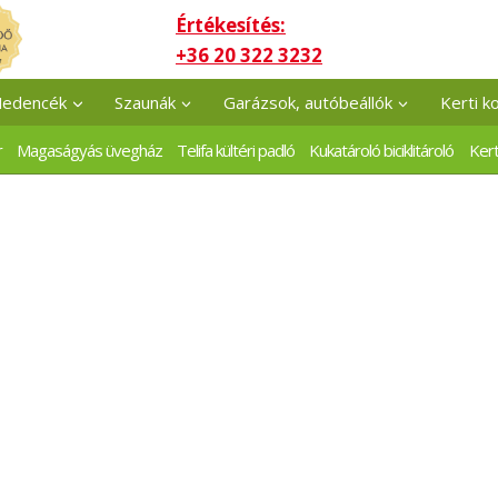
Értékesítés:
+36 20 322 3232
edencék
Szaunák
Garázsok, autóbeállók
Kerti k
r
Magaságyás üvegház
Telifa kültéri padló
Kukatároló biciklitároló
Kert