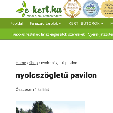
Skip
to
content
Főoldal
Faházak, tárolók
KERTI BÚTOROK
M
Faápolás, festékek, faház kiegészítők, szerelékek
Gyerek játszóté
Home
/
Shop
/
nyolcszögletű pavilon
nyolcszögletű pavilon
Összesen 1 találat