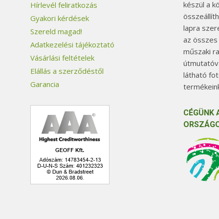
készül a k
Hírlevél feliratkozás
összeállít
Gyakori kérdések
lapra szer
Szereld magad!
az összes
Adatkezelési tájékoztató
műszaki ra
Vásárlási feltételek
útmutatóva
Elállás a szerződéstől
látható fo
Garancia
termékeink
CÉGÜNK 
ORSZÁGO