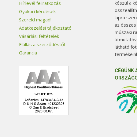
készül a k
Hírlevél feliratkozás
összeállít
Gyakori kérdések
lapra szer
Szereld magad!
az összes
Adatkezelési tájékoztató
műszaki ra
Vásárlási feltételek
útmutatóva
Elállás a szerződéstől
látható fo
Garancia
termékeink
CÉGÜNK 
ORSZÁGO