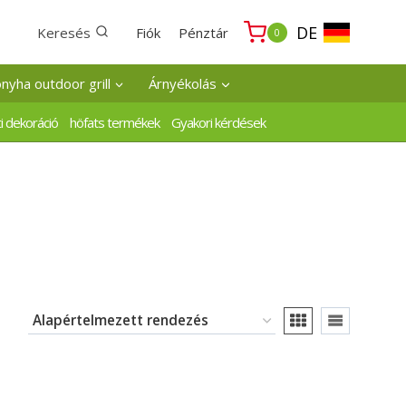
DE
Keresés
Fiók
Pénztár
0
onyha outdoor grill
Árnyékolás
i dekoráció
höfats termékek
Gyakori kérdések