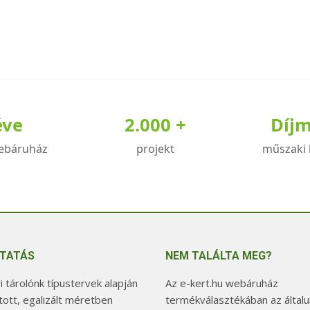
éve
2.000 +
Díj
ebáruház
projekt
műszaki 
TATÁS
NEM TALÁLTA MEG?
 tárolónk típustervek alapján
Az e-kert.hu webáruház
tott, egalizált méretben
termékválasztékában az általu