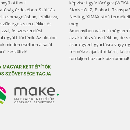
önnyű otthoni
képviselt gyártócégek (WEKA,
hatóság érdekében. Szállítás
SKANHOLZ, Biohort, TranspaF
elt csomagolásban, lefóliázva,
Nesling, XIMAX stb.) termékeit
 szükséges szerelékkel és
meg.
jzzal, összeszerelési
Amennyiben valamit mégsem t
l együtt történik. Az oldalon
az aktuális választékban, de 
tók minden esetben a saját
akár egyedi gyártásra vagy e
ről készültek!
termékre ajánlatot kérni, kérjü
forduljon hozzánk bizalommal!
A MAGYAR KERTÉPÍTŐK
S SZÖVETSÉGE TAGJA