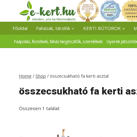
Skip
to
content
Főoldal
Faházak, tárolók
KERTI BÚTOROK
M
Faápolás, festékek, faház kiegészítők, szerelékek
Gyerek játszóté
Home
/
Shop
/
összecsukható fa kerti asztal
összecsukható fa kerti as
Összesen 1 találat