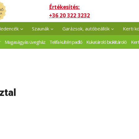
Értékesítés:
+36 20 322 3232
edencék
Szaunák
Garázsok, autóbeállók
Kerti k
r
Magaságyás üvegház
Telifa kültéri padló
Kukatároló biciklitároló
Kert
ztal