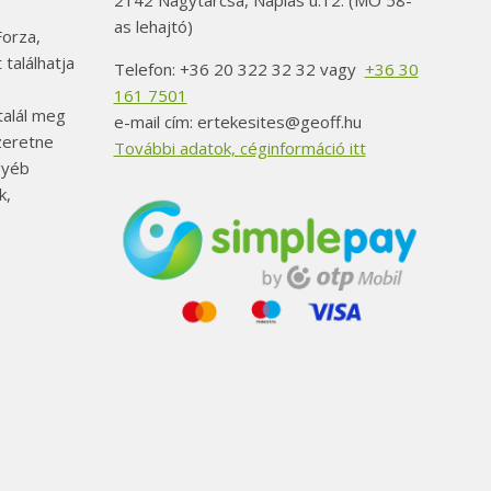
2142 Nagytarcsa, Naplás u.12. (MO 58-
as lehajtó)
orza,
 találhatja
Telefon: +36 20 322 32 32 vagy
+36 30
161 7501
alál meg
e-mail cím: ertekesites@geoff.hu
szeretne
További adatok, céginformáció itt
gyéb
k,