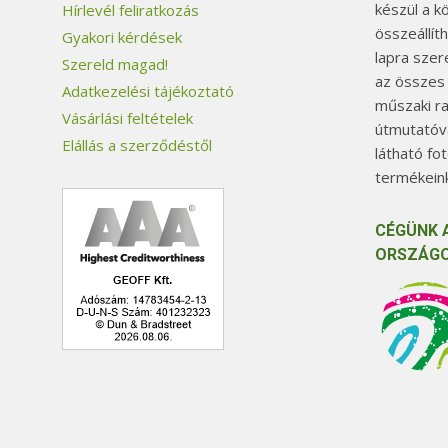
készül a k
Hírlevél feliratkozás
összeállít
Gyakori kérdések
lapra szer
Szereld magad!
az összes
Adatkezelési tájékoztató
műszaki ra
Vásárlási feltételek
útmutatóva
Elállás a szerződéstől
látható fo
termékeink
CÉGÜNK 
ORSZÁGO