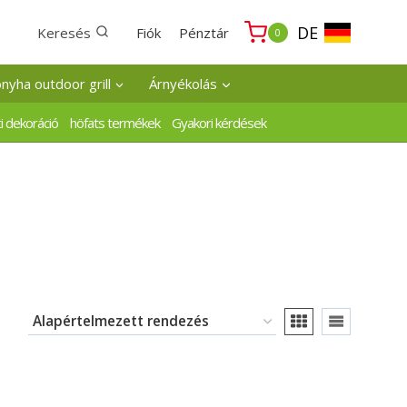
DE
Keresés
Fiók
Pénztár
0
onyha outdoor grill
Árnyékolás
i dekoráció
höfats termékek
Gyakori kérdések