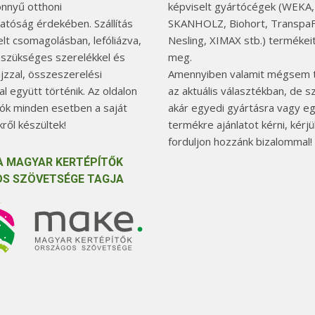
önnyű otthoni
képviselt gyártócégek (WEKA,
hatóság érdekében. Szállítás
SKANHOLZ, Biohort, TranspaF
elt csomagolásban, lefóliázva,
Nesling, XIMAX stb.) termékeit
 szükséges szerelékkel és
meg.
jzzal, összeszerelési
Amennyiben valamit mégsem t
l együtt történik. Az oldalon
az aktuális választékban, de 
tók minden esetben a saját
akár egyedi gyártásra vagy e
ről készültek!
termékre ajánlatot kérni, kérjü
forduljon hozzánk bizalommal!
A MAGYAR KERTÉPÍTŐK
S SZÖVETSÉGE TAGJA