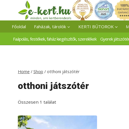
Skip
to
content
Főoldal
Faházak, tárolók
KERTI BÚTOROK
M
Faápolás, festékek, faház kiegészítők, szerelékek
Gyerek játszóté
Home
/
Shop
/
otthoni játszótér
otthoni játszótér
Összesen 1 találat