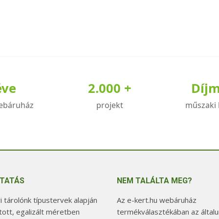
éve
2.000 +
Díj
ebáruház
projekt
műszaki 
TATÁS
NEM TALÁLTA MEG?
 tárolónk típustervek alapján
Az e-kert.hu webáruház
tott, egalizált méretben
termékválasztékában az általu