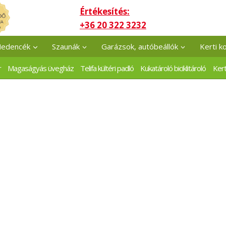
Értékesítés:
+36 20 322 3232
edencék
Szaunák
Garázsok, autóbeállók
Kerti k
r
Magaságyás üvegház
Telifa kültéri padló
Kukatároló biciklitároló
Kert