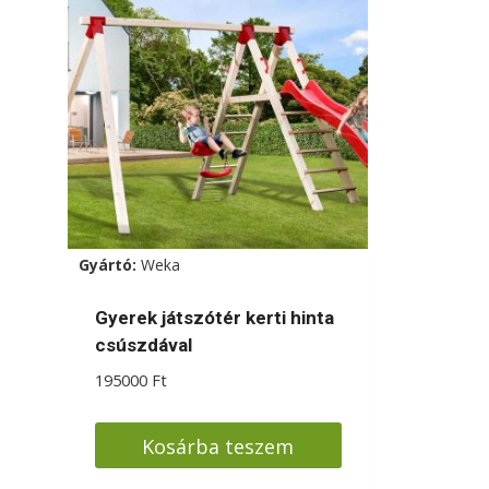
Gyártó:
Weka
Gyerek játszótér kerti hinta
csúszdával
195000
Ft
Kosárba teszem