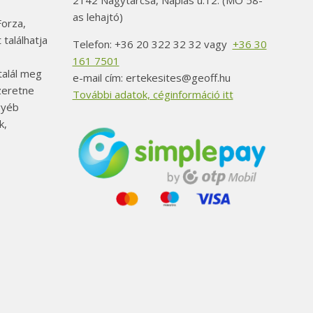
2142 Nagytarcsa, Naplás u.12. (MO 58-
as lehajtó)
orza,
 találhatja
Telefon: +36 20 322 32 32 vagy
+36 30
161 7501
alál meg
e-mail cím: ertekesites@geoff.hu
szeretne
További adatok, céginformáció itt
gyéb
k,