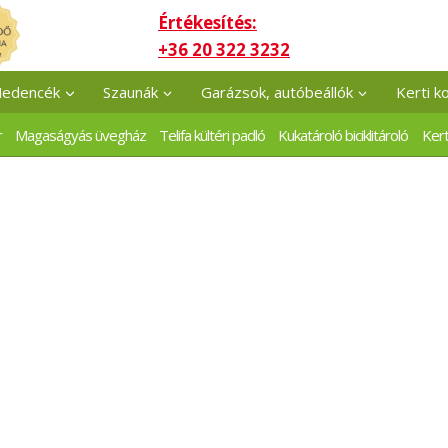
Értékesítés:
+36 20 322 3232
edencék
Szaunák
Garázsok, autóbeállók
Kerti k
r
Magaságyás üvegház
Telifa kültéri padló
Kukatároló biciklitároló
Kert