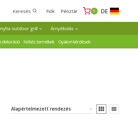
DE
Keresés
Fiók
Pénztár
0
onyha outdoor grill
Árnyékolás
i dekoráció
höfats termékek
Gyakori kérdések