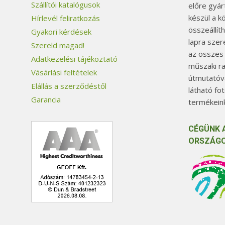
Szállítói katalógusok
előre gyár
készül a k
Hírlevél feliratkozás
összeállít
Gyakori kérdések
lapra szer
Szereld magad!
az összes
Adatkezelési tájékoztató
műszaki ra
Vásárlási feltételek
útmutatóva
Elállás a szerződéstől
látható fo
Garancia
termékeink
CÉGÜNK 
ORSZÁGO