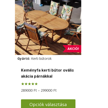
AKCIÓ!
Gyártó:
Kerti bútorok
Keményfa kerti bútor ovális
akácia párnákkal
Értékelés:
Ártartomány:
289000
Ft
–
299000
Ft
5.00
289000 Ft
/ 5
-
Opciók választása
299000 Ft