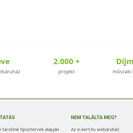
éve
2.000 +
Díj
ebáruház
projekt
műszaki 
TATÁS
NEM TALÁLTA MEG?
 tárolónk típustervek alapján
Az e-kert.hu webáruház