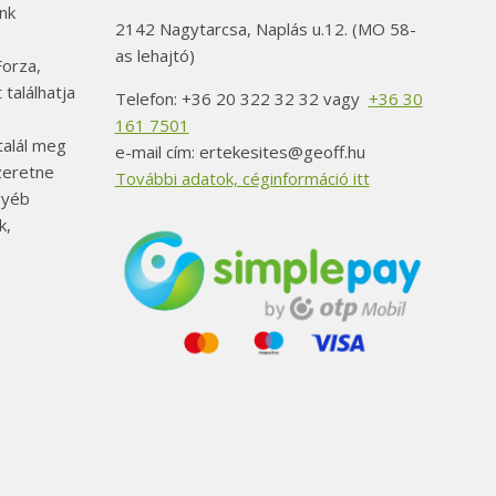
nk
2142 Nagytarcsa, Naplás u.12. (MO 58-
as lehajtó)
orza,
 találhatja
Telefon: +36 20 322 32 32 vagy
+36 30
161 7501
alál meg
e-mail cím: ertekesites@geoff.hu
szeretne
További adatok, céginformáció itt
gyéb
k,