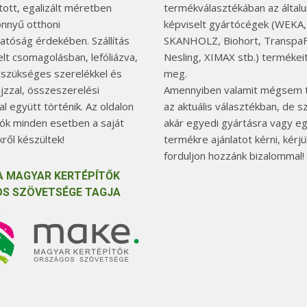
tott, egalizált méretben
termékválasztékában az általu
önnyű otthoni
képviselt gyártócégek (WEKA,
hatóság érdekében. Szállítás
SKANHOLZ, Biohort, TranspaF
elt csomagolásban, lefóliázva,
Nesling, XIMAX stb.) termékeit
 szükséges szerelékkel és
meg.
jzzal, összeszerelési
Amennyiben valamit mégsem t
l együtt történik. Az oldalon
az aktuális választékban, de 
tók minden esetben a saját
akár egyedi gyártásra vagy e
ről készültek!
termékre ajánlatot kérni, kérjü
forduljon hozzánk bizalommal!
A MAGYAR KERTÉPÍTŐK
S SZÖVETSÉGE TAGJA