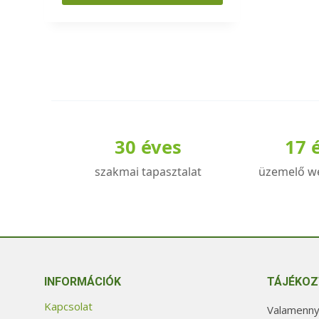
Ennek
a
terméknek
több
variációja
van.
A
30 éves
17 
változatok
a
szakmai tapasztalat
üzemelő w
termékoldalon
választhatók
ki
INFORMÁCIÓK
TÁJÉKOZ
Kapcsolat
Valamennyi