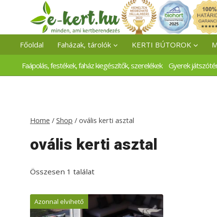
Skip
to
content
Főoldal
Faházak, tárolók
KERTI BÚTOROK
M
Faápolás, festékek, faház kiegészítők, szerelékek
Gyerek játszóté
Home
/
Shop
/
ovális kerti asztal
ovális kerti asztal
Összesen 1 találat
Azonnal elvihető