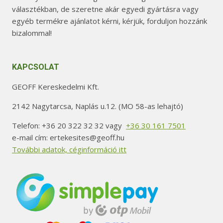
választékban, de szeretne akár egyedi gyártásra vagy
egyéb termékre ajánlatot kérni, kérjük, forduljon hozzánk
bizalommal!
KAPCSOLAT
GEOFF Kereskedelmi Kft.
2142 Nagytarcsa, Naplás u.12. (MO 58-as lehajtó)
Telefon: +36 20 322 32 32 vagy
+36 30 161 7501
e-mail cím: ertekesites@geoff.hu
További adatok, céginformáció itt