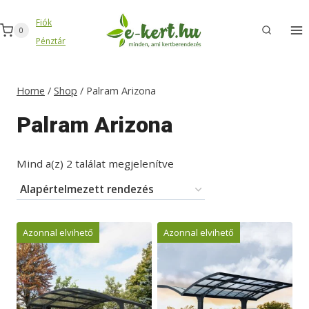
Skip
Fiók
to
0
Pénztár
content
Home
/
Shop
/
Palram Arizona
Palram Arizona
Mind a(z) 2 találat megjelenítve
Azonnal elvihető
Azonnal elvihető