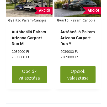
AKCIÓ!
AKCIÓ!
Gyártó:
Palram-Canopia
Gyártó:
Palram-Canopia
Autóbeálló Palram
Autóbeálló Palram
Arizona Carport
Arizona Carport
Duo M
Duo Y
2039000
Ft
–
2039000
Ft
–
Ártartomány:
Ártartomány:
2309000
Ft
2309000
Ft
2039000 Ft
2039000 Ft
-
-
Opciók
Opciók
2309000 Ft
2309000 Ft
választása
választása
Ennek
Ennek
a
a
terméknek
terméknek
több
több