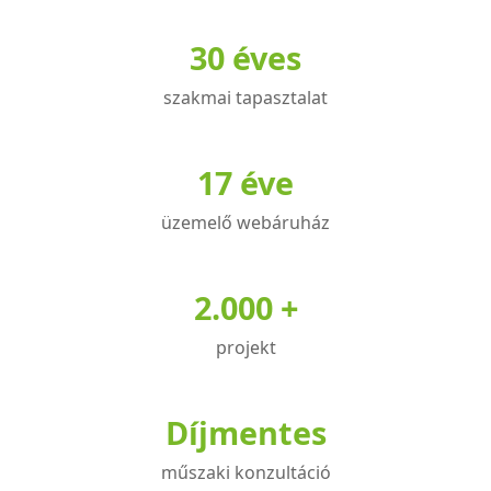
variációja
variációja
30 éves
van.
van.
A
A
szakmai tapasztalat
változatok
változatok
a
a
termékoldalon
termékoldalon
17 éve
választhatók
választhatók
üzemelő webáruház
ki
ki
2.000 +
projekt
Díjmentes
műszaki konzultáció