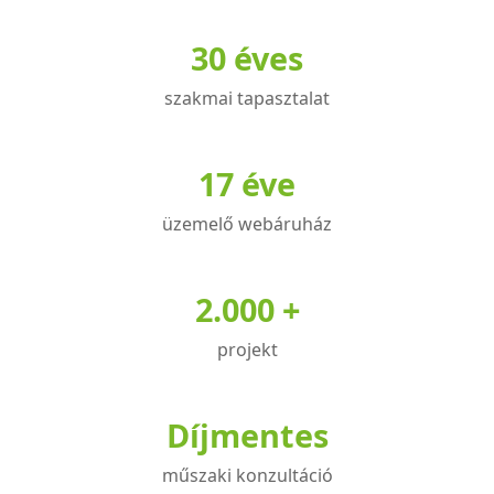
variációja
30 éves
van.
A
szakmai tapasztalat
változatok
a
termékoldalon
17 éve
választhatók
üzemelő webáruház
ki
2.000 +
projekt
Díjmentes
műszaki konzultáció