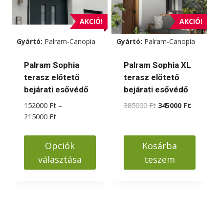
AKCIÓ!
AKCIÓ!
Gyártó:
Palram-Canopia
Gyártó:
Palram-Canopia
Palram Sophia
Palram Sophia XL
terasz előtető
terasz előtető
bejárati esővédő
bejárati esővédő
Original
Current
152000
Ft
–
385000
Ft
345000
Ft
Ártartomány:
price
price
215000
Ft
152000 Ft
was:
is:
-
385000 Ft.
345000 F
Opciók
Kosárba
215000 Ft
választása
teszem
Ennek
a
terméknek
több