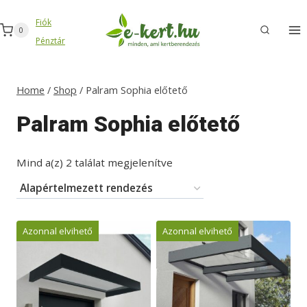
Skip
Fiók
to
0
Pénztár
content
Home
/
Shop
/
Palram Sophia előtető
Palram Sophia előtető
Mind a(z) 2 találat megjelenítve
Azonnal elvihető
Azonnal elvihető