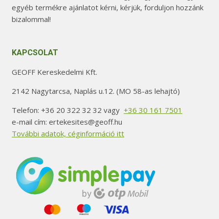
egyéb termékre ajánlatot kérni, kérjük, forduljon hozzánk
bizalommal!
KAPCSOLAT
GEOFF Kereskedelmi Kft.
2142 Nagytarcsa, Naplás u.12. (MO 58-as lehajtó)
Telefon: +36 20 322 32 32 vagy
+36 30 161 7501
e-mail cím: ertekesites@geoff.hu
További adatok, céginformáció itt