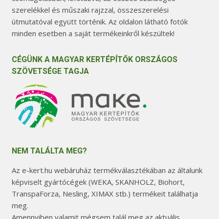
szerelékkel és műszaki rajzzal, összeszerelési
útmutatóval együtt történik. Az oldalon látható fotók
minden esetben a saját termékeinkről készültek!
CÉGÜNK A MAGYAR KERTÉPÍTŐK ORSZÁGOS
SZÖVETSÉGE TAGJA
NEM TALÁLTA MEG?
Az e-kert.hu webáruház termékválasztékában az általunk
képviselt gyártócégek (WEKA, SKANHOLZ, Biohort,
TranspaForza, Nesling, XIMAX stb.) termékeit találhatja
meg.
Amennyiben valamit mégsem talál meg az aktuális