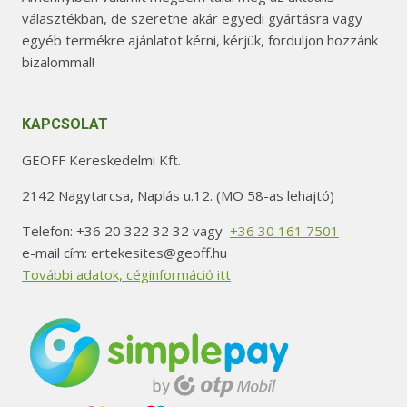
választékban, de szeretne akár egyedi gyártásra vagy
egyéb termékre ajánlatot kérni, kérjük, forduljon hozzánk
bizalommal!
KAPCSOLAT
GEOFF Kereskedelmi Kft.
2142 Nagytarcsa, Naplás u.12. (MO 58-as lehajtó)
Telefon: +36 20 322 32 32 vagy
+36 30 161 7501
e-mail cím: ertekesites@geoff.hu
További adatok, céginformáció itt