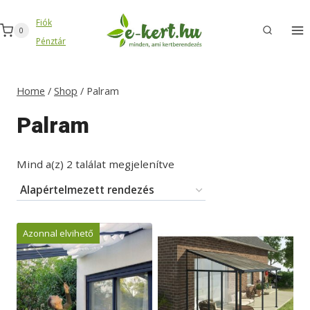
Skip
Fiók
to
0
Pénztár
content
Home
/
Shop
/
Palram
Palram
Mind a(z) 2 találat megjelenítve
Azonnal elvihető