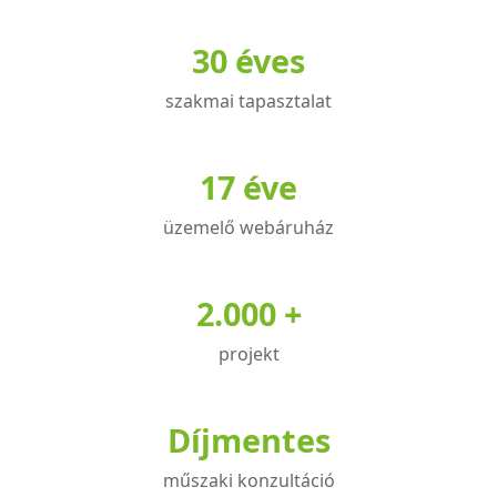
variációja
30 éves
van.
A
szakmai tapasztalat
változatok
a
termékoldalon
17 éve
választhatók
üzemelő webáruház
ki
2.000 +
projekt
Díjmentes
műszaki konzultáció