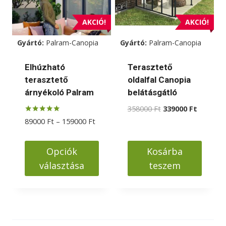
AKCIÓ!
AKCIÓ!
Gyártó:
Palram-Canopia
Gyártó:
Palram-Canopia
Elhúzható
Terasztető
terasztető
oldalfal Canopia
árnyékoló Palram
belátásgátló
Original
Current
358000
Ft
339000
Ft
price
price
Értékelés:
Ártartomány:
89000
Ft
–
159000
Ft
5.00
was:
is:
89000 Ft
/ 5
358000 Ft.
339000 F
-
Opciók
Kosárba
159000 Ft
választása
teszem
Ennek
a
terméknek
több