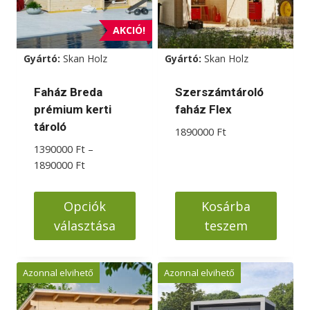
AKCIÓ!
Gyártó:
Skan Holz
Gyártó:
Skan Holz
Faház Breda
Szerszámtároló
prémium kerti
faház Flex
tároló
1890000
Ft
1390000
Ft
–
Ártartomány:
1890000
Ft
1390000 Ft
-
Opciók
Kosárba
1890000 Ft
választása
teszem
Ennek
a
Azonnal elvihető
Azonnal elvihető
terméknek
több