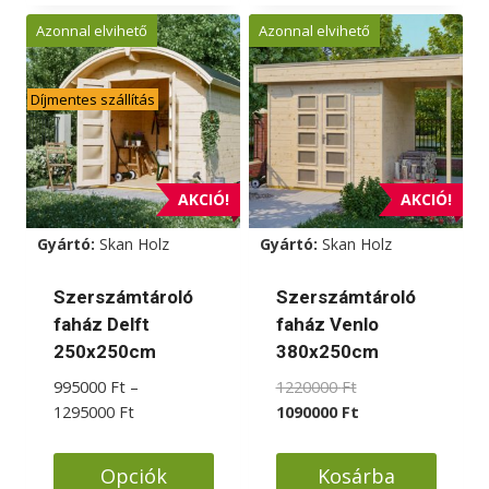
a
Azonnal elvihető
Azonnal elvihető
terméknek
több
Díjmentes szállítás
variációja
van.
A
változatok
AKCIÓ!
AKCIÓ!
a
Gyártó:
Skan Holz
Gyártó:
Skan Holz
termékoldalon
választhatók
Szerszámtároló
Szerszámtároló
ki
faház Delft
faház Venlo
250x250cm
380x250cm
Original
995000
Ft
–
1220000
Ft
Ártartomány:
price
Current
1295000
Ft
1090000
Ft
995000 Ft
was:
price
-
1220000 Ft.
is:
Opciók
Kosárba
1295000 Ft
1090000 Ft.