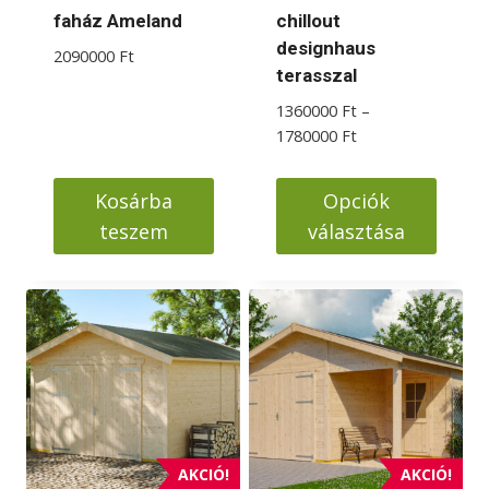
ki
ki
faház Ameland
chillout
designhaus
2090000
Ft
terasszal
1360000
Ft
–
Ártartomány:
1780000
Ft
1360000 Ft
-
Kosárba
Opciók
1780000 Ft
teszem
választása
Ennek
a
terméknek
több
variációja
van.
A
változatok
AKCIÓ!
AKCIÓ!