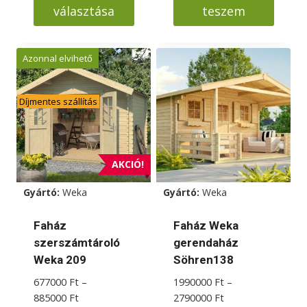
választása
teszem
Ennek
a
Azonnal elvihető
terméknek
több
Díjmentes szállítás
variációja
van.
A
változatok
AKCIÓ!
a
Gyártó:
Weka
Gyártó:
Weka
termékoldalon
választhatók
Faház
Faház Weka
ki
szerszámtároló
gerendaház
Weka 209
Söhren138
677000
Ft
–
1990000
Ft
–
Ártartomány:
Ártartomány:
885000
Ft
2790000
Ft