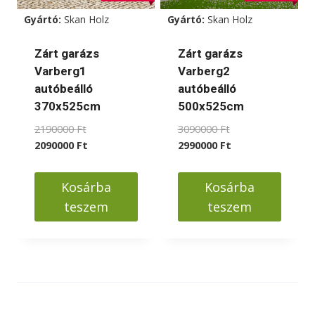
a
Gyártó:
Skan Holz
Gyártó:
Skan Holz
termékoldalon
választhatók
Zárt garázs
Zárt garázs
ki
Varberg1
Varberg2
autóbeálló
autóbeálló
370x525cm
500x525cm
Original
Original
2190000
Ft
3090000
Ft
price
Current
price
Current
2090000
Ft
2990000
Ft
was:
price
was:
price
2190000 Ft.
is:
3090000 Ft.
is:
Kosárba
Kosárba
2090000 Ft.
2990000 Ft.
teszem
teszem