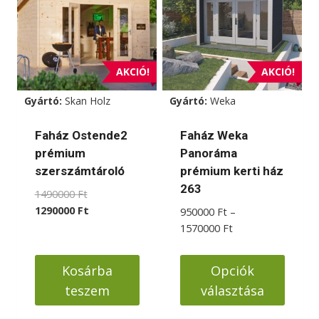
variációja
van.
A
változatok
AKCIÓ!
AKCIÓ!
a
Gyártó:
Skan Holz
Gyártó:
Weka
termékoldalon
választhatók
Faház Ostende2
Faház Weka
ki
prémium
Panoráma
szerszámtároló
prémium kerti ház
263
Original
1490000
Ft
price
Current
1290000
Ft
950000
Ft
–
was:
price
Ártartomány:
1570000
Ft
1490000 Ft.
is:
950000 Ft
1290000 Ft.
-
Kosárba
Opciók
1570000 Ft
teszem
választása
Ennek