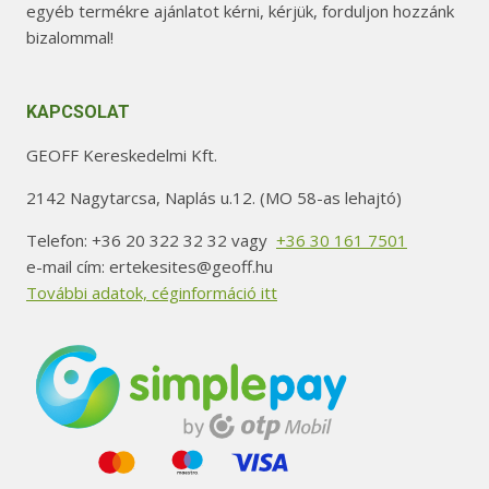
egyéb termékre ajánlatot kérni, kérjük, forduljon hozzánk
bizalommal!
KAPCSOLAT
GEOFF Kereskedelmi Kft.
2142 Nagytarcsa, Naplás u.12. (MO 58-as lehajtó)
Telefon: +36 20 322 32 32 vagy
+36 30 161 7501
e-mail cím: ertekesites@geoff.hu
További adatok, céginformáció itt