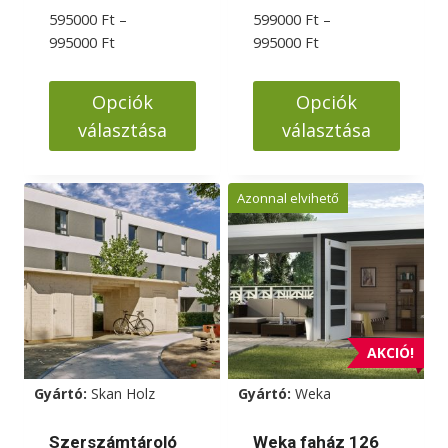
595000
Ft
–
599000
Ft
–
Ártartomány:
Ártartomány:
995000
Ft
995000
Ft
595000 Ft
599000 Ft
-
-
Opciók
Opciók
995000 Ft
995000 Ft
választása
választása
Ennek
Ennek
a
a
Azonnal elvihető
terméknek
terméknek
több
több
variációja
variációja
van.
van.
A
A
változatok
változatok
AKCIÓ!
a
a
Gyártó:
Skan Holz
Gyártó:
Weka
termékoldalon
termékoldalon
választhatók
választhatók
Szerszámtároló
Weka faház 126