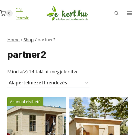
Skip
Fiók
to
0
Pénztár
content
Home
/
Shop
/
partner2
partner2
Mind a(z) 14 találat megjelenítve
Azonnal elvihető