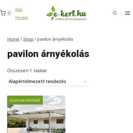
Skip
Fiók
to
0
Pénztár
content
Home
/
Shop
/
pavilon árnyékolás
pavilon árnyékolás
Összesen 1 találat
Azonnal elvihető