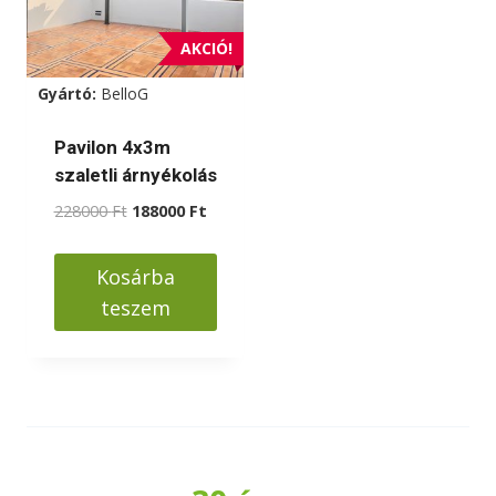
AKCIÓ!
Gyártó:
BelloG
Pavilon 4x3m
szaletli árnyékolás
Original
Current
228000
Ft
188000
Ft
price
price
was:
is:
Kosárba
228000 Ft.
188000 Ft.
teszem