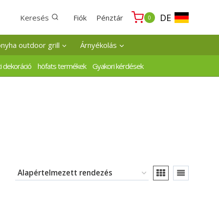
DE
Keresés
Fiók
Pénztár
0
onyha outdoor grill
Árnyékolás
i dekoráció
höfats termékek
Gyakori kérdések