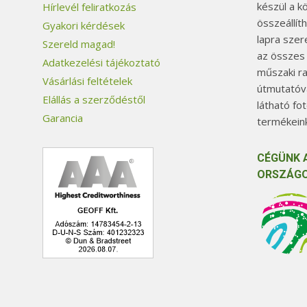
készül a k
Hírlevél feliratkozás
összeállít
Gyakori kérdések
lapra szer
Szereld magad!
az összes
Adatkezelési tájékoztató
műszaki ra
Vásárlási feltételek
útmutatóva
Elállás a szerződéstől
látható fo
Garancia
termékeink
CÉGÜNK 
ORSZÁGO