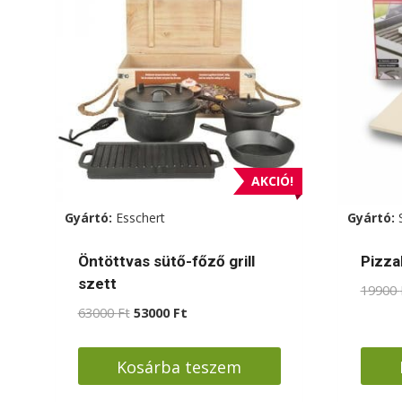
AKCIÓ!
Gyártó:
Esschert
Gyártó:
Öntöttvas sütő-főző grill
Pizza
szett
19900
Original
Current
63000
Ft
53000
Ft
price
price
was:
is:
Kosárba teszem
63000 Ft.
53000 Ft.