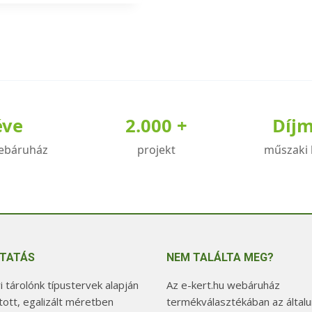
éve
2.000 +
Díj
ebáruház
projekt
műszaki 
TATÁS
NEM TALÁLTA MEG?
 tárolónk típustervek alapján
Az e-kert.hu webáruház
tott, egalizált méretben
termékválasztékában az általu