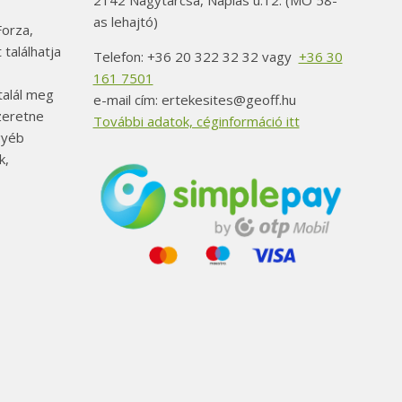
2142 Nagytarcsa, Naplás u.12. (MO 58-
as lehajtó)
orza,
 találhatja
Telefon: +36 20 322 32 32 vagy
+36 30
161 7501
alál meg
e-mail cím: ertekesites@geoff.hu
szeretne
További adatok, céginformáció itt
gyéb
k,