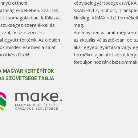
önnyű otthoni
képviselt gyártócégek (WEKA,
hatóság érdekében. Szállítás
SKANHOLZ, Biohort, TranspaF
elt csomagolásban, lefóliázva,
Nesling, XIMAX stb.) termékeit
 szükséges szerelékkel és
meg.
jzzal, összeszerelési
Amennyiben valamit mégsem t
l együtt történik. Az oldalon
az aktuális választékban, de 
tók minden esetben a saját
akár egyedi gyártásra vagy e
ről készültek!
termékre ajánlatot kérni, kérjü
forduljon hozzánk bizalommal!
A MAGYAR KERTÉPÍTŐK
S SZÖVETSÉGE TAGJA