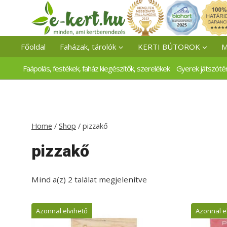
Skip
to
content
Főoldal
Faházak, tárolók
KERTI BÚTOROK
M
Faápolás, festékek, faház kiegészítők, szerelékek
Gyerek játszóté
Home
/
Shop
/
pizzakő
pizzakő
Mind a(z) 2 találat megjelenítve
Azonnal elvihető
Azonnal e