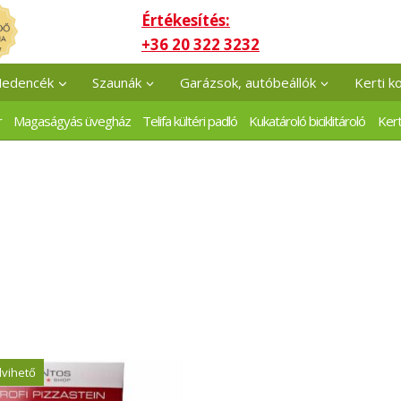
Értékesítés:
+36 20 322 3232
edencék
Szaunák
Garázsok, autóbeállók
Kerti k
r
Magaságyás üvegház
Telifa kültéri padló
Kukatároló biciklitároló
Kert
lvihető