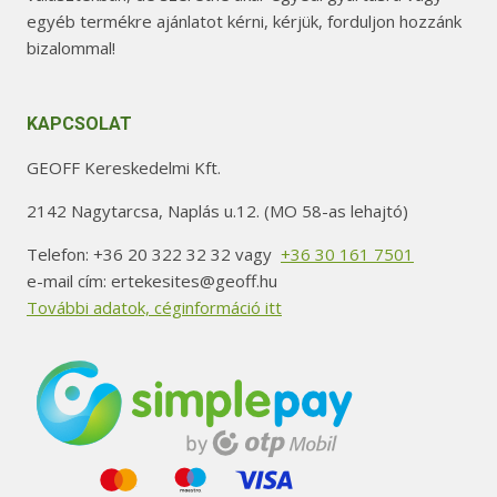
egyéb termékre ajánlatot kérni, kérjük, forduljon hozzánk
bizalommal!
KAPCSOLAT
GEOFF Kereskedelmi Kft.
2142 Nagytarcsa, Naplás u.12. (MO 58-as lehajtó)
Telefon: +36 20 322 32 32 vagy
+36 30 161 7501
e-mail cím: ertekesites@geoff.hu
További adatok, céginformáció itt