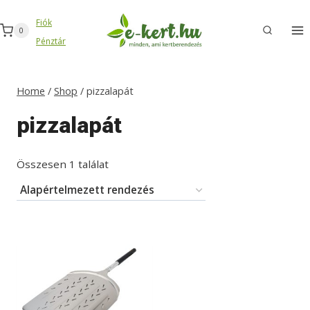
Skip
Fiók
to
0
Pénztár
content
Home
/
Shop
/
pizzalapát
pizzalapát
Összesen 1 találat