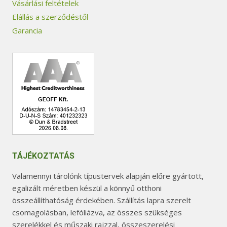
Vásárlási feltételek
Elállás a szerződéstől
Garancia
TÁJÉKOZTATÁS
Valamennyi tárolónk típustervek alapján előre gyártott,
egalizált méretben készül a könnyű otthoni
összeállíthatóság érdekében. Szállítás lapra szerelt
csomagolásban, lefóliázva, az összes szükséges
szerelékkel és műszaki rajzzal, összeszerelési