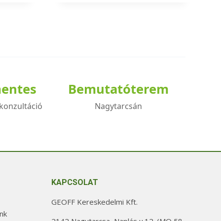
a
terméknek
több
variációja
van.
A
mentes
Bemutatóterem
változatok
a
konzultáció
Nagytarcsán
termékoldalon
választhatók
ki
KAPCSOLAT
GEOFF Kereskedelmi Kft.
nk