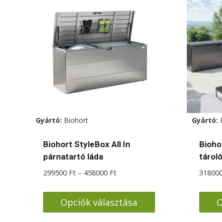
Gyártó:
Biohort
Gyártó:
Biohort StyleBox All In
Bioho
párnatartó láda
tároló
Ártartomány:
299500
Ft
–
458000
Ft
31800
299500 Ft
-
Opciók választása
O
458000 Ft
Ennek
Enne