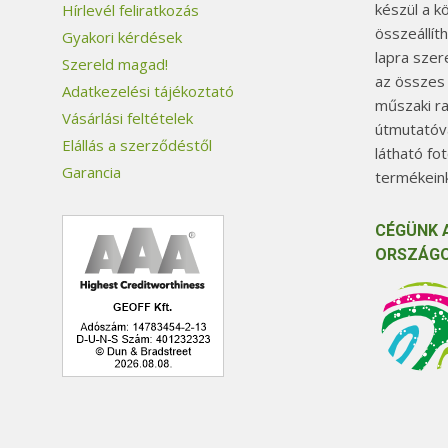
készül a k
Hírlevél feliratkozás
összeállít
Gyakori kérdések
lapra szer
Szereld magad!
az összes
Adatkezelési tájékoztató
műszaki ra
Vásárlási feltételek
útmutatóva
Elállás a szerződéstől
látható fo
Garancia
termékeink
CÉGÜNK 
ORSZÁGO