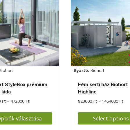
Biohort
Gyártó:
Biohort
rt StyleBox prémium
Fém kerti ház Biohort
 láda
Highline
Ártartomány:
Árt
0
Ft
–
472000
Ft
823000
Ft
–
1454000
Ft
318000 Ft
823
-
-
pciók választása
Select options
472000 Ft
145
k
Ennek