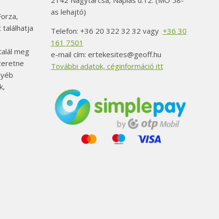
2142 Nagytarcsa, Naplás u.12. (MO 58-
as lehajtó)
orza,
 találhatja
Telefon: +36 20 322 32 32 vagy
+36 30
161 7501
alál meg
e-mail cím: ertekesites@geoff.hu
szeretne
További adatok, céginformáció itt
gyéb
k,