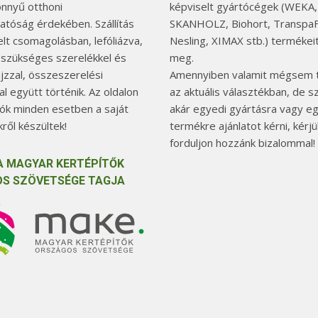
önnyű otthoni
képviselt gyártócégek (WEKA,
hatóság érdekében. Szállítás
SKANHOLZ, Biohort, TranspaF
elt csomagolásban, lefóliázva,
Nesling, XIMAX stb.) termékeit
 szükséges szerelékkel és
meg.
jzzal, összeszerelési
Amennyiben valamit mégsem t
l együtt történik. Az oldalon
az aktuális választékban, de 
tók minden esetben a saját
akár egyedi gyártásra vagy e
ről készültek!
termékre ajánlatot kérni, kérjü
forduljon hozzánk bizalommal!
A MAGYAR KERTÉPÍTŐK
S SZÖVETSÉGE TAGJA