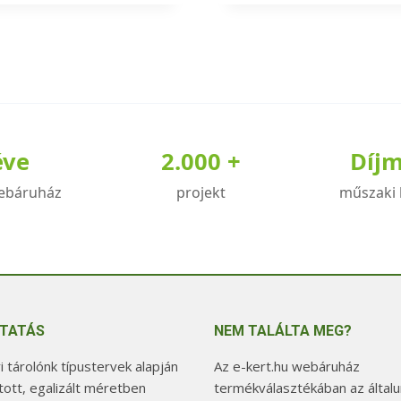
a
knek
terméknek
több
iója
variációja
van.
A
éve
2.000 +
Díj
zatok
változatok
a
ebáruház
projekt
műszaki 
koldalon
termékoldalon
zthatók
választhatók
ki
TATÁS
NEM TALÁLTA MEG?
 tárolónk típustervek alapján
Az e-kert.hu webáruház
tott, egalizált méretben
termékválasztékában az általu