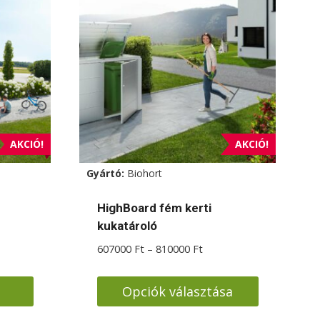
AKCIÓ!
AKCIÓ!
Gyártó:
Biohort
HighBoard fém kerti
kukatároló
artomány:
Ártartomány:
607000
Ft
–
810000
Ft
000 Ft
607000 Ft
-
Opciók választása
4000 Ft
810000 Ft
Ennek