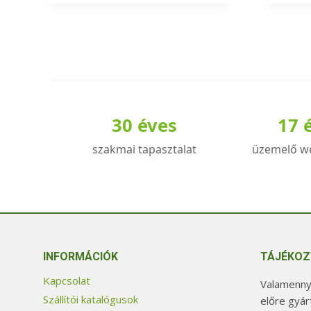
a
a
terméknek
termé
több
több
variációja
variác
van.
van.
A
A
30 éves
17 
változatok
válto
a
a
szakmai tapasztalat
üzemelő w
termékoldalon
termé
választhatók
válas
ki
ki
INFORMÁCIÓK
TÁJÉKOZ
Kapcsolat
Valamennyi
Szállítói katalógusok
előre gyár