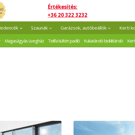
Értékesítés:
+36 20 322 3232
edencék
Szaunák
Garázsok, autóbeállók
Kerti k
r
Magaságyás üvegház
Telifa kültéri padló
Kukatároló biciklitároló
Kert