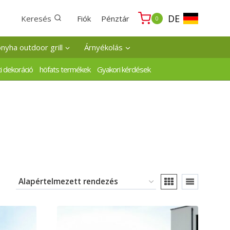
DE
Keresés
Fiók
Pénztár
0
onyha outdoor grill
Árnyékolás
i dekoráció
höfats termékek
Gyakori kérdések