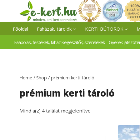
Skip
to
content
Főoldal
Faházak, tárolók
KERTI BÚTOROK
M
Faápolás, festékek, faház kiegészítők, szerelékek
Gyerek játszóté
Home
/
Shop
/
prémium kerti tároló
prémium kerti tároló
Mind a(z) 4 találat megjelenítve