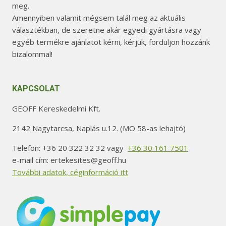
meg.
Amennyiben valamit mégsem talál meg az aktuális
választékban, de szeretne akár egyedi gyártásra vagy
egyéb termékre ajánlatot kérni, kérjük, forduljon hozzánk
bizalommal!
KAPCSOLAT
GEOFF Kereskedelmi Kft.
2142 Nagytarcsa, Naplás u.12. (MO 58-as lehajtó)
Telefon: +36 20 322 32 32 vagy
+36 30 161 7501
e-mail cím: ertekesites@geoff.hu
További adatok, céginformáció itt