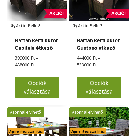
AKCIÓ!
AKCIÓ!
Gyártó:
BelloG
Gyártó:
BelloG
Rattan kerti bútor
Rattan kerti bútor
Capitale étkező
Gustoso étkező
399000
Ft
–
444000
Ft
–
Ártartomány:
Ártartomány:
488000
Ft
533000
Ft
399000 Ft
444000 Ft
-
-
Opciók
Opciók
488000 Ft
533000 Ft
választása
választása
Ennek
Ennek
a
a
Azonnal elvihető
Azonnal elvihető
terméknek
terméknek
több
több
Díjmentes szállítás
Díjmentes szállítás
variációja
variációja