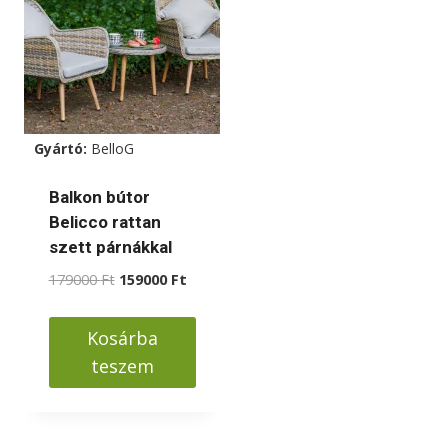
variációja
van.
A
változatok
a
Gyártó:
BelloG
termékoldalon
választhatók
Balkon bútor
ki
Belicco rattan
szett párnákkal
Original
Current
179000
Ft
159000
Ft
price
price
was:
is:
Kosárba
179000 Ft.
159000 Ft.
teszem