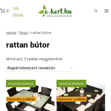
Skip
Fiók
to
0
Pénztár
content
Home
/
Shop
/
rattan bútor
rattan bútor
Mind a(z) 5 találat megjelenítve
Azonnal elvihető
Azonnal elvihető
Díjmentes szállítás
Díjmentes szállítás