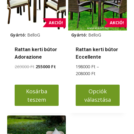
van.
van.
A
A
változatok
változatok
AKCIÓ!
AKCIÓ!
a
a
Gyártó:
BelloG
Gyártó:
BelloG
termékoldalon
termékoldalon
választhatók
választhatók
Rattan kerti bútor
Rattan kerti bútor
ki
ki
Adorazione
Eccellente
Original
Current
269000
Ft
255000
Ft
198000
Ft
–
price
price
Ártartomány:
208000
Ft
was:
is:
198000 Ft
269000 Ft.
255000 Ft.
-
Kosárba
Opciók
208000 Ft
teszem
választása
Ennek
a
terméknek
több