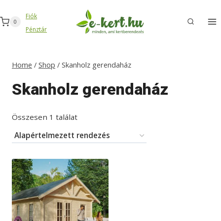
Skip
Fiók
to
0
Pénztár
content
Home
/
Shop
/
Skanholz gerendaház
Skanholz gerendaház
Összesen 1 találat