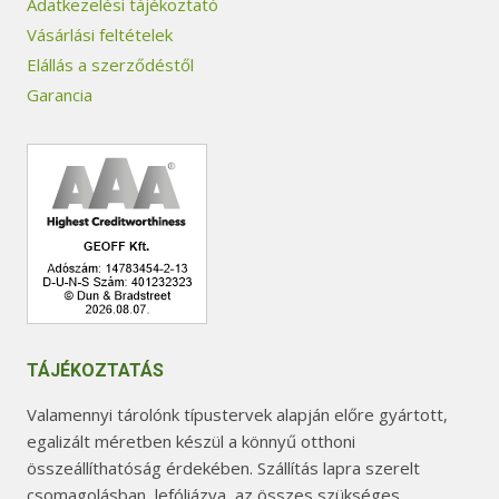
Adatkezelési tájékoztató
Vásárlási feltételek
Elállás a szerződéstől
Garancia
TÁJÉKOZTATÁS
Valamennyi tárolónk típustervek alapján előre gyártott,
egalizált méretben készül a könnyű otthoni
összeállíthatóság érdekében. Szállítás lapra szerelt
csomagolásban, lefóliázva, az összes szükséges