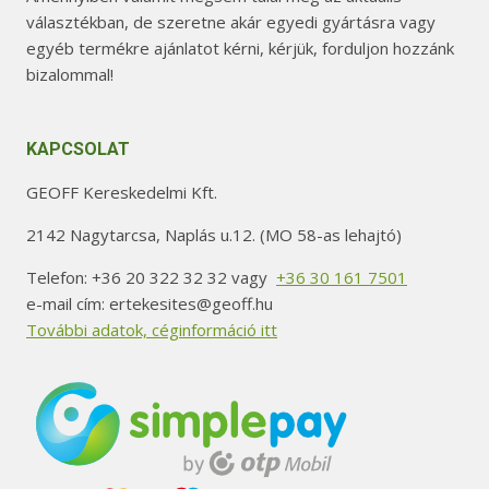
választékban, de szeretne akár egyedi gyártásra vagy
egyéb termékre ajánlatot kérni, kérjük, forduljon hozzánk
bizalommal!
KAPCSOLAT
GEOFF Kereskedelmi Kft.
2142 Nagytarcsa, Naplás u.12. (MO 58-as lehajtó)
Telefon: +36 20 322 32 32 vagy
+36 30 161 7501
e-mail cím: ertekesites@geoff.hu
További adatok, céginformáció itt