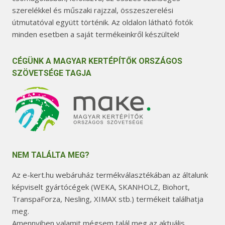
szerelékkel és műszaki rajzzal, összeszerelési
útmutatóval együtt történik. Az oldalon látható fotók
minden esetben a saját termékeinkről készültek!
CÉGÜNK A MAGYAR KERTÉPÍTŐK ORSZÁGOS
SZÖVETSÉGE TAGJA
NEM TALÁLTA MEG?
Az e-kert.hu webáruház termékválasztékában az általunk
képviselt gyártócégek (WEKA, SKANHOLZ, Biohort,
TranspaForza, Nesling, XIMAX stb.) termékeit találhatja
meg.
Amennyiben valamit mégsem talál meg az aktuális