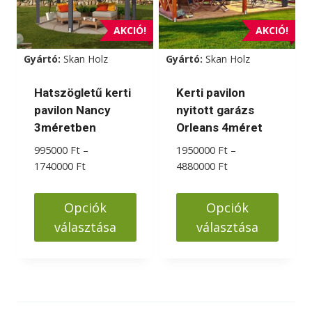
AKCIÓ!
AKCIÓ!
Gyártó:
Skan Holz
Gyártó:
Skan Holz
Hatszögletű kerti
Kerti pavilon
pavilon Nancy
nyitott garázs
3méretben
Orleans 4méret
995000
Ft
–
1950000
Ft
–
Ártartomány:
Ártartomány:
1740000
Ft
4880000
Ft
995000 Ft
1950000 Ft
-
-
Opciók
Opciók
1740000 Ft
4880000 Ft
választása
választása
Ennek
Ennek
a
a
terméknek
terméknek
több
több