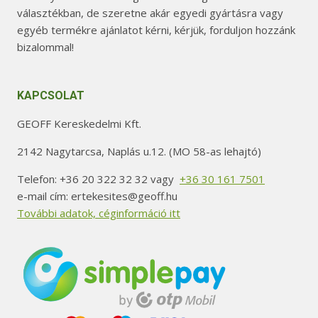
választékban, de szeretne akár egyedi gyártásra vagy
egyéb termékre ajánlatot kérni, kérjük, forduljon hozzánk
bizalommal!
KAPCSOLAT
GEOFF Kereskedelmi Kft.
2142 Nagytarcsa, Naplás u.12. (MO 58-as lehajtó)
Telefon: +36 20 322 32 32 vagy
+36 30 161 7501
e-mail cím: ertekesites@geoff.hu
További adatok, céginformáció itt