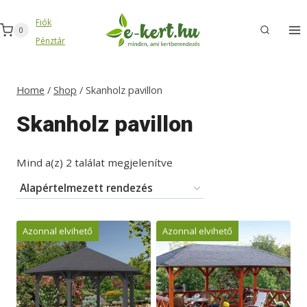
Skip
Fiók
to
0
Pénztár
content
Home
/
Shop
/
Skanholz pavillon
Skanholz pavillon
Mind a(z) 2 találat megjelenítve
Azonnal elvihető
Azonnal elvihető