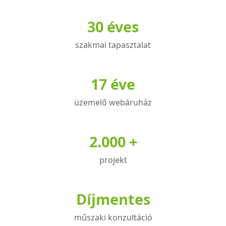
variációja
variációja
30 éves
van.
van.
A
A
szakmai tapasztalat
változatok
változatok
a
a
termékoldalon
termékoldalon
17 éve
választhatók
választhatók
üzemelő webáruház
ki
ki
2.000 +
projekt
Díjmentes
műszaki konzultáció