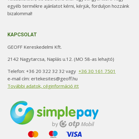
egyéb termékre ajánlatot kérni, kérjük, forduljon hozzánk
bizalommal!
KAPCSOLAT
GEOFF Kereskedelmi Kft.
2142 Nagytarcsa, Naplás u.12. (MO 58-as lehajtó)
Telefon: +36 20 322 32 32 vagy
+36 30 161 7501
e-mail cím: ertekesites@geoff.hu
További adatok, céginformáció itt