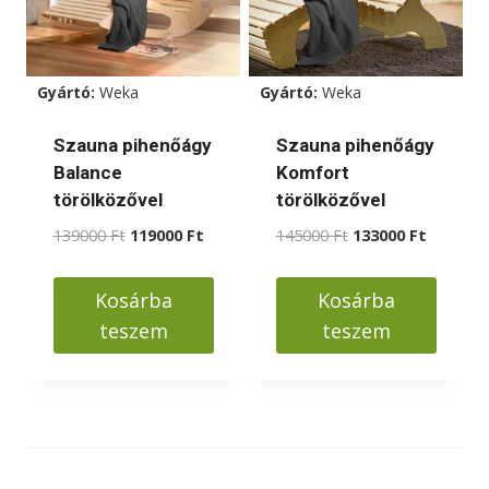
Gyártó:
Weka
Gyártó:
Weka
Szauna pihenőágy
Szauna pihenőágy
Balance
Komfort
törölközővel
törölközővel
Original
Current
Original
Current
139000
Ft
119000
Ft
145000
Ft
133000
Ft
price
price
price
price
was:
is:
was:
is:
Kosárba
Kosárba
139000 Ft.
119000 Ft.
145000 Ft.
133000 F
teszem
teszem