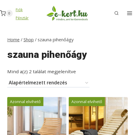
Skip
Fiók
to
0
Pénztár
content
Home
/
Shop
/
szauna pihenőágy
szauna pihenőágy
Mind a(z) 2 találat megjelenítve
Azonnal elvihető
Azonnal elvihető