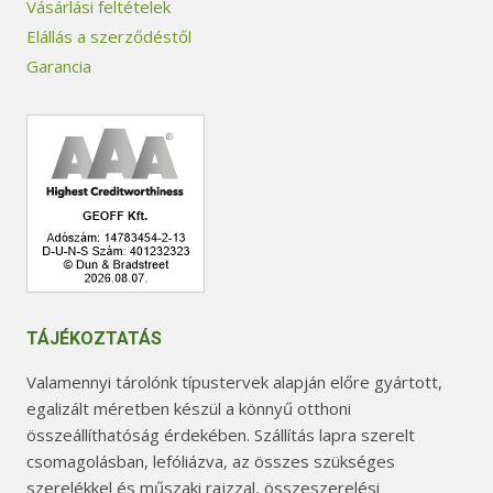
Vásárlási feltételek
Elállás a szerződéstől
Garancia
TÁJÉKOZTATÁS
Valamennyi tárolónk típustervek alapján előre gyártott,
egalizált méretben készül a könnyű otthoni
összeállíthatóság érdekében. Szállítás lapra szerelt
csomagolásban, lefóliázva, az összes szükséges
szerelékkel és műszaki rajzzal, összeszerelési