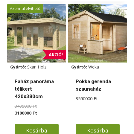
a
Azonnal elvihető
terméknek
több
variációja
van.
A
változatok
AKCIÓ!
a
Gyártó:
Skan Holz
Gyártó:
Weka
termékoldalon
választhatók
Faház panoráma
Pokka gerenda
ki
télikert
szaunaház
420x380cm
3590000
Ft
Original
3495000
Ft
price
Current
3100000
Ft
was:
price
3495000 Ft.
is:
Kosárba
Kosárba
3100000 Ft.