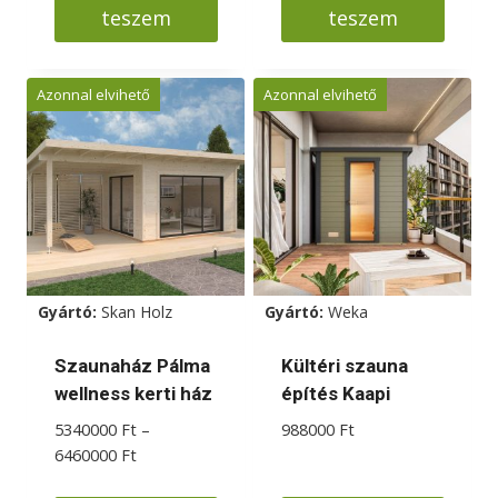
teszem
teszem
Azonnal elvihető
Azonnal elvihető
Gyártó:
Skan Holz
Gyártó:
Weka
Szaunaház Pálma
Kültéri szauna
wellness kerti ház
építés Kaapi
5340000
Ft
–
988000
Ft
Ártartomány:
6460000
Ft
5340000 Ft