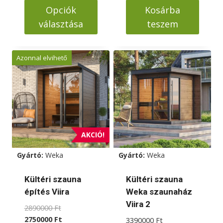
-
Opciók
Kosárba
6460000 Ft
választása
teszem
Ennek
a
Azonnal elvihető
terméknek
több
variációja
van.
A
változatok
AKCIÓ!
a
Gyártó:
Weka
Gyártó:
Weka
termékoldalon
választhatók
Kültéri szauna
Kültéri szauna
ki
építés Viira
Weka szaunaház
Viira 2
Original
2890000
Ft
price
Current
2750000
Ft
3390000
Ft