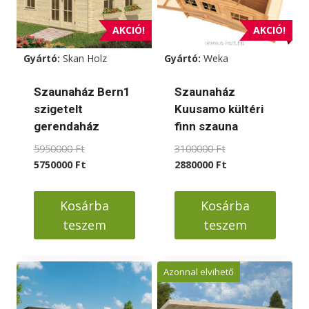
AKCIÓ!
AKCIÓ!
Gyártó:
Skan Holz
Gyártó:
Weka
Szaunaház Bern1
Szaunaház
szigetelt
Kuusamo kültéri
gerendaház
finn szauna
Original
Original
5950000
Ft
3100000
Ft
price
Current
price
Current
5750000
Ft
2880000
Ft
was:
price
was:
price
5950000 Ft.
is:
3100000 Ft.
is:
Kosárba
Kosárba
5750000 Ft.
2880000 Ft.
teszem
teszem
Azonnal elvihető