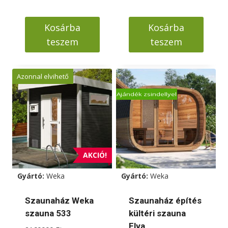
was:
price
2890000 Ft.
is:
Kosárba
Kosárba
2750000 Ft.
teszem
teszem
Azonnal elvihető
Ajándék zsindellyel
AKCIÓ!
Gyártó:
Weka
Gyártó:
Weka
Szaunaház Weka
Szaunaház építés
szauna 533
kültéri szauna
Elva