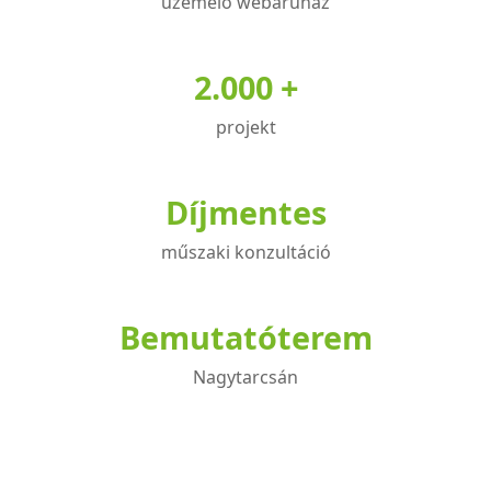
üzemelő webáruház
2.000 +
projekt
Díjmentes
műszaki konzultáció
Bemutatóterem
Nagytarcsán