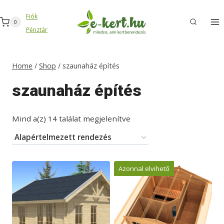
Skip
Fiók
to
0
Pénztár
content
Home
/
Shop
/
szaunaház építés
szaunaház építés
Mind a(z) 14 találat megjelenítve
Azonnal elvihető