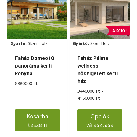
AKCIÓ!
Gyártó:
Skan Holz
Gyártó:
Skan Holz
Faház Domeo10
Faház Pálma
panoráma kerti
wellness
konyha
hőszigetelt kerti
ház
8980000
Ft
3440000
Ft
–
Ártartomány:
4150000
Ft
3440000 Ft
-
Kosárba
Opciók
4150000 Ft
teszem
választása
Ennek