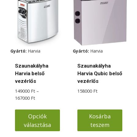
több
variációja
van.
A
változatok
a
Gyártó:
Harvia
Gyártó:
Harvia
termékoldalon
választhatók
Szaunakályha
Szaunakályha
ki
Harvia belső
Harvia Qubic belső
vezérlős
vezérlős
149000
Ft
–
158000
Ft
Ártartomány:
167000
Ft
149000 Ft
-
Opciók
Kosárba
167000 Ft
választása
teszem
Ennek