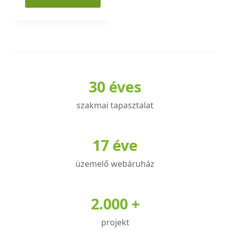
Ennek
a
terméknek
több
variációja
30 éves
van.
A
szakmai tapasztalat
változatok
a
termékoldalon
17 éve
választhatók
üzemelő webáruház
ki
2.000 +
projekt