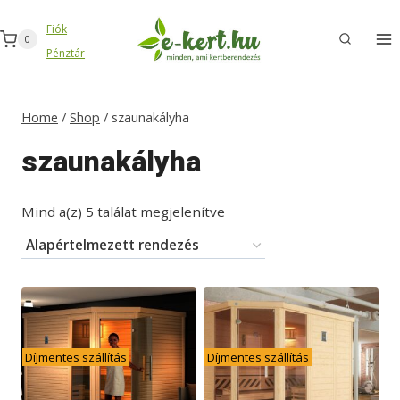
Skip
Fiók
to
0
Pénztár
content
Home
/
Shop
/
szaunakályha
szaunakályha
Mind a(z) 5 találat megjelenítve
Díjmentes szállítás
Díjmentes szállítás