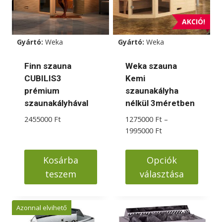
AKCIÓ!
Gyártó:
Weka
Gyártó:
Weka
Finn szauna
Weka szauna
CUBILIS3
Kemi
prémium
szaunakályha
szaunakályhával
nélkül 3méretben
2455000
Ft
1275000
Ft
–
Ártartomány:
1995000
Ft
1275000 Ft
-
Kosárba
Opciók
1995000 Ft
teszem
választása
Ennek
a
Azonnal elvihető
terméknek