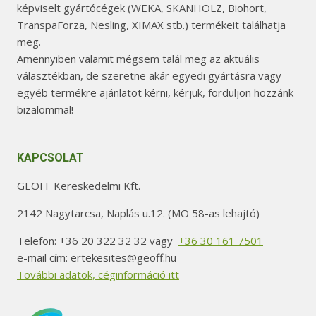
képviselt gyártócégek (WEKA, SKANHOLZ, Biohort,
TranspaForza, Nesling, XIMAX stb.) termékeit találhatja
meg.
Amennyiben valamit mégsem talál meg az aktuális
választékban, de szeretne akár egyedi gyártásra vagy
egyéb termékre ajánlatot kérni, kérjük, forduljon hozzánk
bizalommal!
KAPCSOLAT
GEOFF Kereskedelmi Kft.
2142 Nagytarcsa, Naplás u.12. (MO 58-as lehajtó)
Telefon: +36 20 322 32 32 vagy
+36 30 161 7501
e-mail cím: ertekesites@geoff.hu
További adatok, céginformáció itt