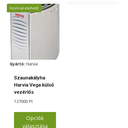
a
Azonnal elvihető
terméknek
több
variációja
van.
A
változatok
a
Gyártó:
Harvia
termékoldalon
választhatók
Szaunakályha
ki
Harvia Vega külső
vezérlős
127000
Ft
Opciók
választása