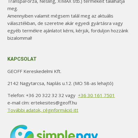
TranspaForza, Nesling, XIMAX stb.) termékeit találhatja
meg.
Amennyiben valamit mégsem talál meg az aktuális
választékban, de szeretne akár egyedi gyártásra vagy
egyéb termékre ajánlatot kérni, kérjük, forduljon hozzánk
bizalommal!
KAPCSOLAT
GEOFF Kereskedelmi Kft.
2142 Nagytarcsa, Naplás u.12. (MO 58-as lehajtó)
Telefon: +36 20 322 32 32 vagy
+36 30 161 7501
e-mail cím: ertekesites@geoff.hu
További adatok, céginformáció itt