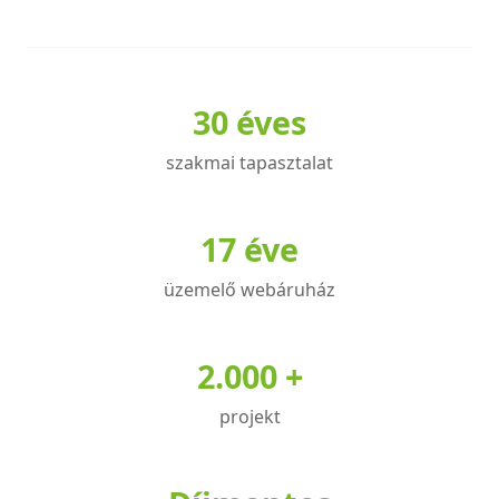
terméknek
terméknek
több
több
variációja
variációja
30 éves
van.
van.
A
A
szakmai tapasztalat
változatok
változatok
a
a
termékoldalon
termékoldalon
17 éve
választhatók
választhatók
üzemelő webáruház
ki
ki
2.000 +
projekt