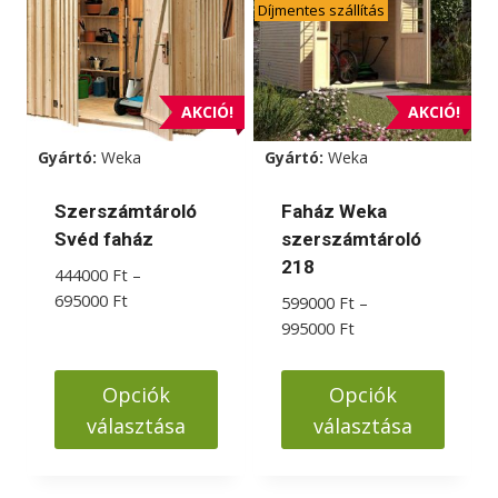
Díjmentes szállítás
variációja
variációja
van.
van.
A
A
változatok
változatok
AKCIÓ!
AKCIÓ!
a
a
Gyártó:
Weka
Gyártó:
Weka
termékoldalon
termékoldalon
választhatók
választhatók
Szerszámtároló
Faház Weka
ki
ki
Svéd faház
szerszámtároló
218
444000
Ft
–
Ártartomány:
695000
Ft
599000
Ft
–
444000 Ft
Ártartomány:
995000
Ft
-
599000 Ft
695000 Ft
-
Opciók
Opciók
995000 Ft
választása
választása
Ennek
Ennek
a
a