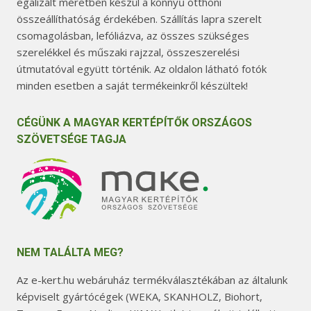
egalizált méretben készül a könnyű otthoni
összeállíthatóság érdekében. Szállítás lapra szerelt
csomagolásban, lefóliázva, az összes szükséges
szerelékkel és műszaki rajzzal, összeszerelési
útmutatóval együtt történik. Az oldalon látható fotók
minden esetben a saját termékeinkről készültek!
CÉGÜNK A MAGYAR KERTÉPÍTŐK ORSZÁGOS
SZÖVETSÉGE TAGJA
NEM TALÁLTA MEG?
Az e-kert.hu webáruház termékválasztékában az általunk
képviselt gyártócégek (WEKA, SKANHOLZ, Biohort,