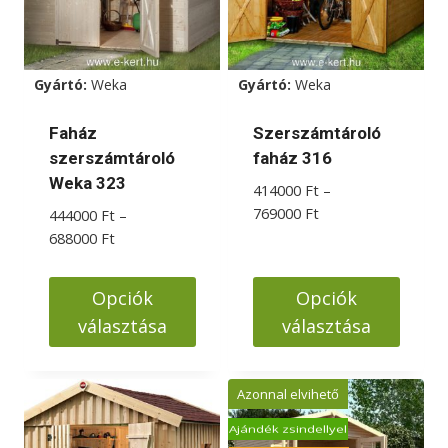
Gyártó:
Weka
Gyártó:
Weka
Faház
Szerszámtároló
szerszámtároló
faház 316
Weka 323
414000
Ft
–
Ártartomány:
769000
Ft
444000
Ft
–
414000 Ft
Ártartomány:
688000
Ft
-
444000 Ft
769000 Ft
-
Opciók
Opciók
688000 Ft
választása
választása
Ennek
Ennek
a
a
Azonnal elvihető
terméknek
terméknek
Ajándék zsindellyel
több
több