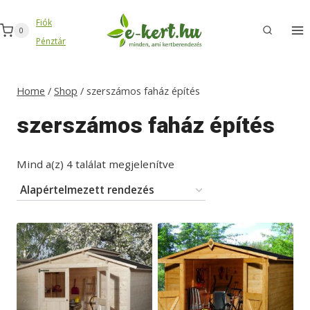
Skip
Fiók
to
0
Pénztár
content
Home
/
Shop
/
szerszámos faház építés
szerszámos faház építés
Mind a(z) 4 találat megjelenítve