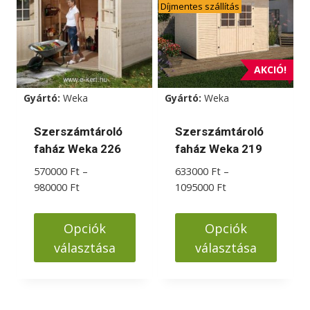
Díjmentes szállítás
variációja
van.
A
változatok
AKCIÓ!
a
Gyártó:
Weka
Gyártó:
Weka
termékoldalon
választhatók
Szerszámtároló
Szerszámtároló
ki
faház Weka 226
faház Weka 219
570000
Ft
–
633000
Ft
–
Ártartomány:
Ártartomány:
980000
Ft
1095000
Ft
570000 Ft
633000 Ft
-
-
Opciók
Opciók
980000 Ft
1095000 Ft
választása
választása
Ennek
Ennek
a
a
terméknek
terméknek