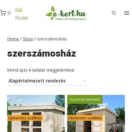
Skip
Fiók
to
0
Pénztár
content
Home
/
Shop
/
szerszámosház
szerszámosház
Mind a(z) 4 találat megjelenítve
Azonnal elvihető
Díjmentes szállítás
Díjmentes szállítás