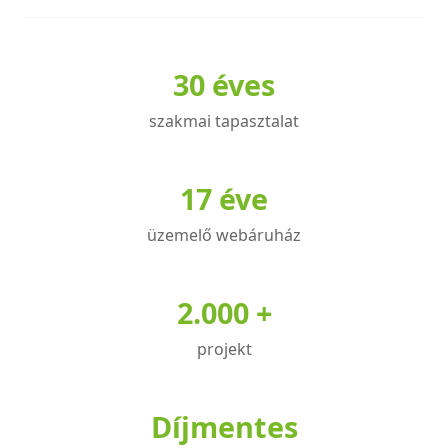
több
több
variációja
variációja
30 éves
van.
van.
A
A
szakmai tapasztalat
változatok
változatok
a
a
termékoldalon
termékoldalon
17 éve
választhatók
választhatók
üzemelő webáruház
ki
ki
2.000 +
projekt
Díjmentes