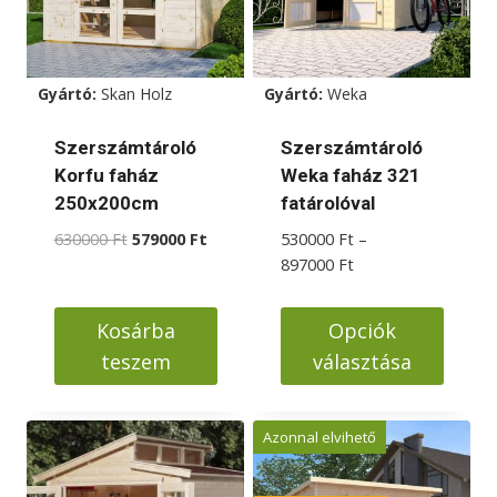
Gyártó:
Skan Holz
Gyártó:
Weka
Szerszámtároló
Szerszámtároló
Korfu faház
Weka faház 321
250x200cm
fatárolóval
Original
Current
630000
Ft
579000
Ft
530000
Ft
–
price
price
Ártartomány:
897000
Ft
was:
is:
530000 Ft
630000 Ft.
579000 Ft.
-
Kosárba
Opciók
897000 Ft
teszem
választása
Ennek
a
Azonnal elvihető
terméknek
több