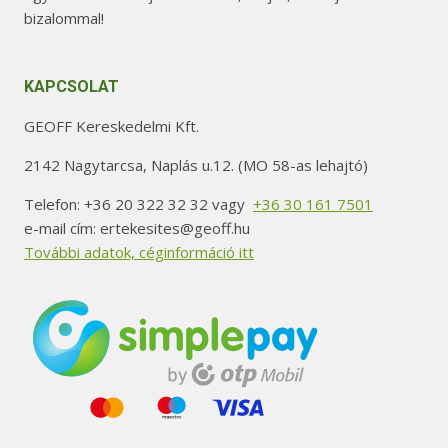
bizalommal!
KAPCSOLAT
GEOFF Kereskedelmi Kft.
2142 Nagytarcsa, Naplás u.12. (MO 58-as lehajtó)
Telefon: +36 20 322 32 32 vagy
+36 30 161 7501
e-mail cím: ertekesites@geoff.hu
További adatok, céginformáció itt