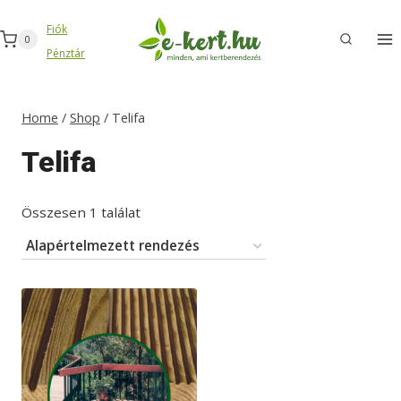
Skip
Fiók
to
0
Pénztár
content
Home
/
Shop
/
Telifa
Telifa
Összesen 1 találat