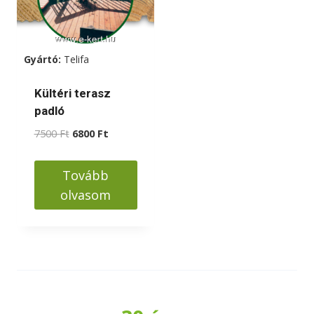
Gyártó:
Telifa
Kültéri terasz
padló
Original
Current
7500
Ft
6800
Ft
price
price
was:
is:
Tovább
7500 Ft.
6800 Ft.
olvasom