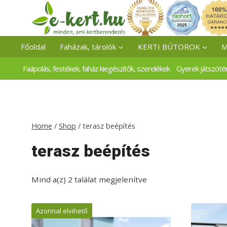
Skip
to
content
Főoldal
Faházak, tárolók
KERTI BÚTOROK
M
Faápolás, festékek, faház kiegészítők, szerelékek
Gyerek játszóté
Home
/
Shop
/
terasz beépítés
terasz beépítés
Mind a(z) 2 találat megjelenítve
Azonnal elvihető