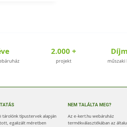
knek
iója
éve
2.000 +
Díj
zatok
ebáruház
projekt
műszaki 
koldalon
zthatók
TATÁS
NEM TALÁLTA MEG?
 tárolónk típustervek alapján
Az e-kert.hu webáruház
tott, egalizált méretben
termékválasztékában az általu