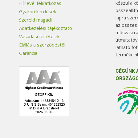
készül a k
Hírlevél feliratkozás
összeállít
Gyakori kérdések
lapra szer
Szereld magad!
az összes
Adatkezelési tájékoztató
műszaki ra
Vásárlási feltételek
útmutatóva
Elállás a szerződéstől
látható fo
Garancia
termékeink
CÉGÜNK 
ORSZÁGO