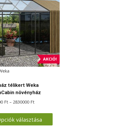
AKCIÓ!
Weka
áz télikert Weka
Cabin növényház
Ártartomány:
00
Ft
–
2830000
Ft
2580000 Ft
-
pciók választása
2830000 Ft
k