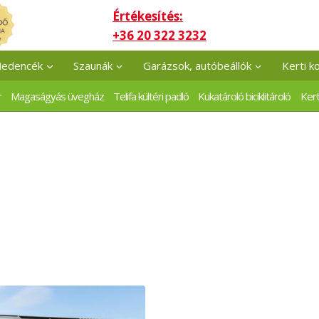
Értékesítés:
+36 20 322 3232
edencék
Szaunák
Garázsok, autóbeállók
Kerti k
r
Magaságyás üvegház
Telifa kültéri padló
Kukatároló biciklitároló
Kert