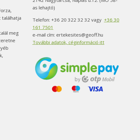
2142 Nagytarcsa, Naplás u.12. (MO 58-
as lehajtó)
orza,
 találhatja
Telefon: +36 20 322 32 32 vagy
+36 30
161 7501
alál meg
e-mail cím: ertekesites@geoff.hu
szeretne
További adatok, céginformáció itt
gyéb
k,