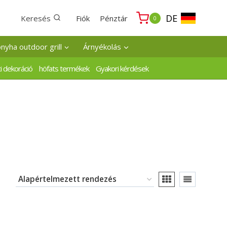
DE
Keresés
Fiók
Pénztár
0
onyha outdoor grill
Árnyékolás
i dekoráció
höfats termékek
Gyakori kérdések