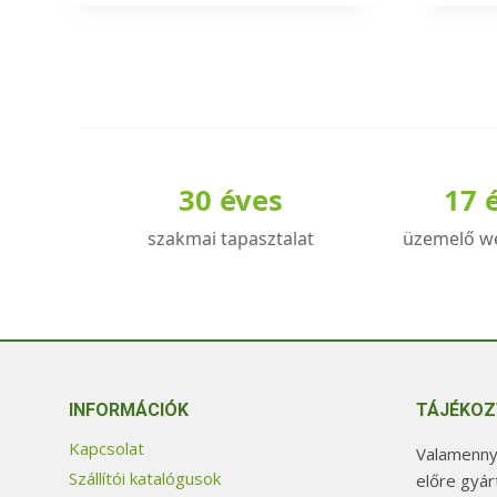
a
a
terméknek
termé
több
több
variációja
variác
van.
van.
A
A
30 éves
17 
változatok
válto
a
a
szakmai tapasztalat
üzemelő w
termékoldalon
termé
választhatók
válas
ki
ki
INFORMÁCIÓK
TÁJÉKOZ
Kapcsolat
Valamennyi
Szállítói katalógusok
előre gyár