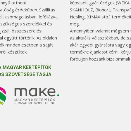
önnyű otthoni
képviselt gyártócégek (WEKA,
hatóság érdekében. Szállítás
SKANHOLZ, Biohort, TranspaF
elt csomagolásban, lefóliázva,
Nesling, XIMAX stb.) termékeit
 szükséges szerelékkel és
meg.
jzzal, összeszerelési
Amennyiben valamit mégsem t
l együtt történik. Az oldalon
az aktuális választékban, de 
tók minden esetben a saját
akár egyedi gyártásra vagy e
ről készültek!
termékre ajánlatot kérni, kérjü
forduljon hozzánk bizalommal!
A MAGYAR KERTÉPÍTŐK
S SZÖVETSÉGE TAGJA