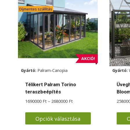
Díjmentes szállítás
AKCIÓ!
Gyártó:
Palram-Canopia
Gyártó:
Télikert Palram Torino
Üvegh
teraszbeépítés
Bloom
Ártartomány:
1690000
Ft
–
2680000
Ft
25800
1690000 Ft
-
Opciók választása
O
2680000 Ft
Ennek
Enne