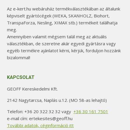
Az e-kert.hu webáruház termékválasztékában az általunk
képviselt gyártócégek (WEKA, SKANHOLZ, Biohort,
TranspaForza, Nesling, XIMAX stb.) termékeit találhatja
meg.
Amennyiben valamit mégsem talál meg az aktuális
választékban, de szeretne akár egyedi gyártásra vagy
egyéb termékre ajánlatot kérni, kérjük, forduljon hozzánk
bizalommal!
KAPCSOLAT
GEOFF Kereskedelmi Kft.
2142 Nagytarcsa, Naplás u.12. (MO 58-as lehajtó)
Telefon: +36 20 322 32 32 vagy
+36 30 161 7501
e-mail cím: ertekesites@geoff.hu
További adatok, céginformáció itt