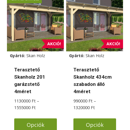
terméknek
terméknek
több
több
variációja
variációja
van.
van.
A
A
változatok
változatok
AKCIÓ!
AKCIÓ!
a
a
Gyártó:
Skan Holz
Gyártó:
Skan Holz
termékoldalon
termékoldalon
választhatók
választhatók
Terasztető
Terasztető
ki
ki
Skanholz 201
Skanholz 434cm
garázstető
szabadon álló
4méret
4méret
1130000
Ft
–
990000
Ft
–
Ártartomány:
Ártartomány:
1555000
Ft
1320000
Ft
1130000 Ft
990000 Ft
-
-
Opciók
Opciók
1555000 Ft
1320000 Ft