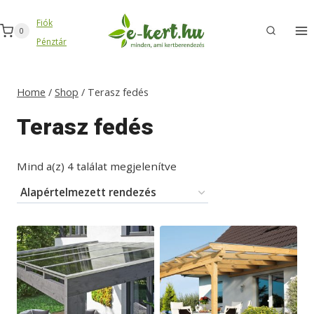
Skip
Fiók
to
0
Pénztár
content
Home
/
Shop
/
Terasz fedés
Terasz fedés
Mind a(z) 4 találat megjelenítve