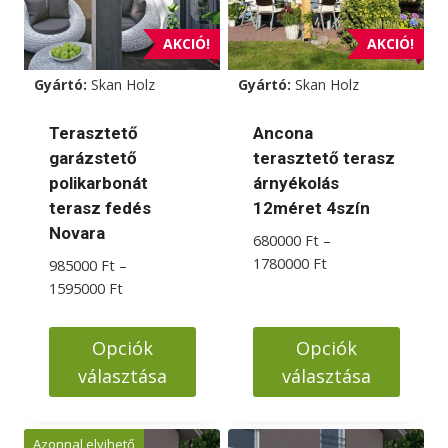
AKCIÓ!
AKCIÓ!
Gyártó:
Skan Holz
Gyártó:
Skan Holz
Terasztető
Ancona
garázstető
terasztető terasz
polikarbonát
árnyékolás
terasz fedés
12méret 4szín
Novara
680000
Ft
–
Ártartomány:
1780000
Ft
985000
Ft
–
680000 Ft
Ártartomány:
1595000
Ft
-
985000 Ft
1780000 Ft
-
Opciók
Opciók
1595000 Ft
választása
választása
Ennek
Ennek
a
a
Azonnal elvihető