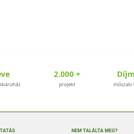
éve
2.000 +
Díj
ebáruház
projekt
műszaki 
TATÁS
NEM TALÁLTA MEG?