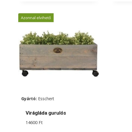
a
terméknek
Azonnal elvihető
több
variációja
van.
A
változatok
a
termékoldalon
választhatók
ki
Gyártó:
Esschert
Virágláda gurulós
14600
Ft