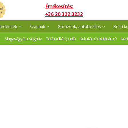
Értékesítés:
+36 20 322 3232
edencék
Szaunák
Garázsok, autóbeállók
Kerti k
r
Magaságyás üvegház
Telifa kültéri padló
Kukatároló biciklitároló
Kert