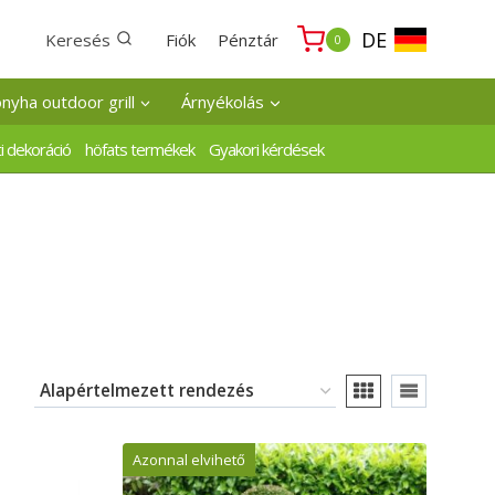
DE
Keresés
Fiók
Pénztár
0
onyha outdoor grill
Árnyékolás
i dekoráció
höfats termékek
Gyakori kérdések
Azonnal elvihető