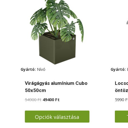
kiszállítás
Gyártó:
Nívó
Gyártó:
Virágágyás alumínium Cubo
Locso
50x50cm
öntö
Original
Current
54900
Ft
49400
Ft
5990
F
price
price
was:
is:
Opciók választása
54900 Ft.
49400 Ft.
Ennek