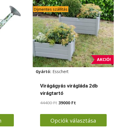
Díjmentes szállítás
AKCIÓ!
Gyártó:
Esschert
Virágágyás virágláda 2db
virágtartó
Original
Current
44400
Ft
39000
Ft
price
price
was:
is:
m
Opciók választása
44400 Ft.
39000 Ft.
Ennek