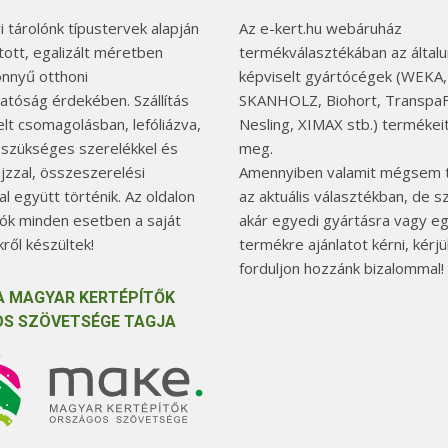
 tárolónk típustervek alapján
Az e-kert.hu webáruház
tott, egalizált méretben
termékválasztékában az általu
önnyű otthoni
képviselt gyártócégek (WEKA,
hatóság érdekében. Szállítás
SKANHOLZ, Biohort, TranspaF
elt csomagolásban, lefóliázva,
Nesling, XIMAX stb.) termékeit
 szükséges szerelékkel és
meg.
jzzal, összeszerelési
Amennyiben valamit mégsem t
l együtt történik. Az oldalon
az aktuális választékban, de 
tók minden esetben a saját
akár egyedi gyártásra vagy e
ről készültek!
termékre ajánlatot kérni, kérjü
forduljon hozzánk bizalommal!
A MAGYAR KERTÉPÍTŐK
S SZÖVETSÉGE TAGJA