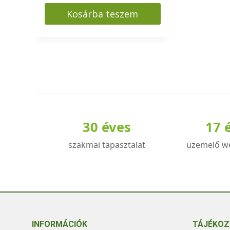
Kosárba teszem
30 éves
17 
szakmai tapasztalat
üzemelő w
INFORMÁCIÓK
TÁJÉKOZ