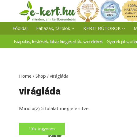
Skip
to
content
Főoldal
Faházak, tárolók
KERTI BÚTOROK
M
Faápolás, festékek, faház kiegészítők, szerelékek
Gyerek játszóté
Home
/
Shop
/
virágláda
virágláda
Mind a(z) 5 találat megjelenítve
10%+ingyenes