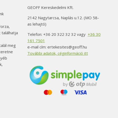
GEOFF Kereskedelmi Kft.
nk
2142 Nagytarcsa, Naplás u.12. (MO 58-
as lehajtó)
orza,
 találhatja
Telefon: +36 20 322 32 32 vagy
+36 30
161 7501
alál meg
e-mail cím: ertekesites@geoff.hu
szeretne
További adatok, céginformáció itt
gyéb
k,