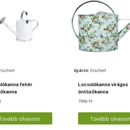
Esschert
Gyártó:
Esschert
lókanna fehér
Locsolókanna virágos
zőkanna
öntözőkanna
t
7990
Ft
Tovább olvasom
Tovább olvaso