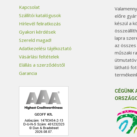
Kapcsolat
Valamennyi
Szállítói katalógusok
előre gyár
készül a k
Hírlevél feliratkozás
összeállít
Gyakori kérdések
lapra szer
Szereld magad!
az összes
Adatkezelési tájékoztató
műszaki ra
Vásárlási feltételek
útmutatóva
Elállás a szerződéstől
látható fo
Garancia
termékeink
CÉGÜNK 
ORSZÁGO