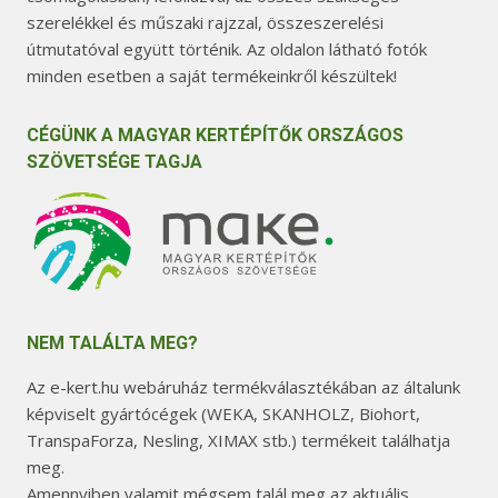
szerelékkel és műszaki rajzzal, összeszerelési
útmutatóval együtt történik. Az oldalon látható fotók
minden esetben a saját termékeinkről készültek!
CÉGÜNK A MAGYAR KERTÉPÍTŐK ORSZÁGOS
SZÖVETSÉGE TAGJA
NEM TALÁLTA MEG?
Az e-kert.hu webáruház termékválasztékában az általunk
képviselt gyártócégek (WEKA, SKANHOLZ, Biohort,
TranspaForza, Nesling, XIMAX stb.) termékeit találhatja
meg.
Amennyiben valamit mégsem talál meg az aktuális