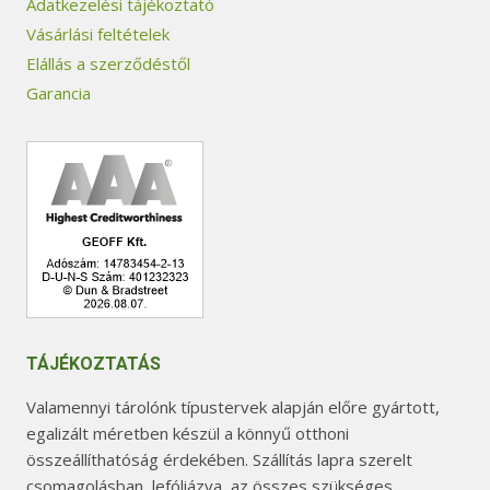
Adatkezelési tájékoztató
Vásárlási feltételek
Elállás a szerződéstől
Garancia
TÁJÉKOZTATÁS
Valamennyi tárolónk típustervek alapján előre gyártott,
egalizált méretben készül a könnyű otthoni
összeállíthatóság érdekében. Szállítás lapra szerelt
csomagolásban, lefóliázva, az összes szükséges