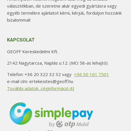
választékban, de szeretne akár egyedi gyártásra vagy
egyéb termékre ajánlatot kérni, kérjük, forduljon hozzánk
bizalommal!
KAPCSOLAT
GEOFF Kereskedelmi Kft.
2142 Nagytarcsa, Naplás u.12. (MO 58-as lehajtó)
Telefon: +36 20 322 32 32 vagy
+36 30 161 7501
e-mail cím: ertekesites@geoff.hu
További adatok, céginformáció itt