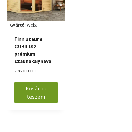
Gyártó:
Weka
Finn szauna
CUBILIS2
prémium
szaunakályhával
2280000
Ft
Kosárba
teszem