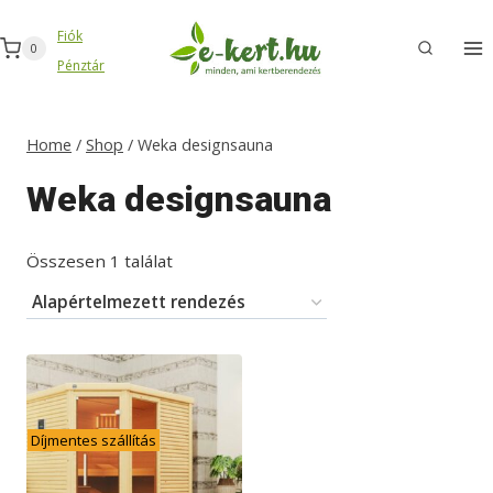
Skip
Fiók
to
0
Pénztár
content
Home
/
Shop
/
Weka designsauna
Weka designsauna
Összesen 1 találat
Díjmentes szállítás